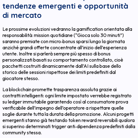
tendenze emergenti e opportunità
di mercato
Le prossime evoluzioni vedranno la gamification orientata alla
responsabilità: mission quotidiane (“Gioca solo 30 minuti”)
saranno premiate con micro‑bonus sparsi lungo la giornata
anziché grandi offerte concentrate all’inizio dell’esperienza
utente. Inoltre si parlerà sempre più spesso di bonus
personalizzati basati su comportamento controllato, cioè
pacchetti costruiti dinamicamente dall’AI sulla base dello
storico delle sessioni rispettose dei limiti predefiniti dal
giocatore stesso.
La blockchain promette trasparenza assoluta grazie ai
contratti intelligenti: ogni limite impostato verrebbe registrato
su ledger immutabile garantendo così al consumatore prova
verificabile dell’impegno dell’operatore a rispettare quelle
soglie durante tutta la durata della promozione. Alcuni progetti
emergenti stanno già testando token reward reversibili qualora
si superino determinati trigger anti‑dipendenza predefiniti dalla
community stessa.