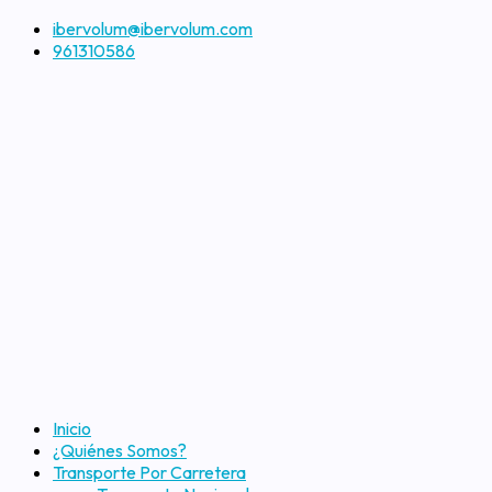
ibervolum@ibervolum.com
961310586
Inicio
¿Quiénes Somos?
Transporte Por Carretera