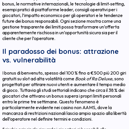
bonus, le normative internazionali, le tecnologie di limit‑setting,
esempi pratici di piattaforme leader, consigli operativi per i
giocatori, l’impatto economico per gli operatori e le tendenze
future dei bonus responsabili. Ogni sezione mostra come una
gestione trasparente dei limiti possa trasformare un’offerta
apparentemente rischiosa in un’opportunità sicura sia per il
cliente che per l’operatore.
Il paradosso dei bonus: attrazione
vs. vulnerabilità
I bonus di benvenuto, spesso del 100 % fino a €500 più 200 giri
gratuiti su slot ad alta volatilità come
Book of Ra Deluxe
, sono
progettati per attirare nuovi utenti e aumentare il tempo medio
di gioco. Tuttavia gli studi settoriali indicano che circa il 38 % dei
giocatori che attivano un bonus supera i propri limiti personali
entro le prime tre settimane. Questo fenomeno è
particolarmente evidente nei casino non AAMS, dove la
mancanza di restrizioni nazionali lascia ampio spazio alla libertà
dell’operatore nel definire termini e condizioni.