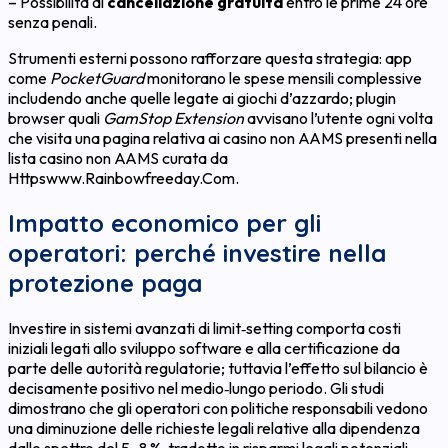
– Possibilità di
cancellazione gratuita
entro le prime 24 ore
senza penali.
Strumenti esterni possono rafforzare questa strategia: app
come
PocketGuard
monitorano le spese mensili complessive
includendo anche quelle legate ai giochi d’azzardo; plugin
browser quali
GamStop Extension
avvisano l’utente ogni volta
che visita una pagina relativa ai casino non AAMS presenti nella
lista casino non AAMS curata da
Httpswww.Rainbowfreeday.Com.
Impatto economico per gli
operatori: perché investire nella
protezione paga
Investire in sistemi avanzati di limit‑setting comporta costi
iniziali legati allo sviluppo software e alla certificazione da
parte delle autorità regulatorie; tuttavia l’effetto sul bilancio è
decisamente positivo nel medio‑lungo periodo. Gli studi
dimostrano che gli operatori con politiche responsabili vedono
una diminuzione delle richieste legali relative alla dipendenza