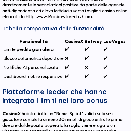
drasticamente le segnalazioni positive da parte delle agenzie
anti‑dipendenza ed eleva la fiducia verso i migliori casino online
elencati da Httpswww.Rainbowfreeday.Com.
Tabella comparativa delle funzionalità
Funzionalità
CasinoX
Betway
LeoVegas
✔️
✔️
✔️
Limite perdita giornaliera
✔️
✔️
Blocco automatico dopo 2 ore
❌
✔️
✔️
Notifiche AI personalizzate
❌
✔️
✔️
✔️
Dashboard mobile responsive
Piattaforme leader che hanno
integrato i limiti nei loro bonus
CasinoX
ha introdotto un “Bonus Sprint” valido solo se il
giocatore completa almeno 30 minuti di gioco entro le prime
due ore dal deposito; superata la soglia viene erogato un
ulteriore 10 % senza rollover aggiuntivo ma con una soglia