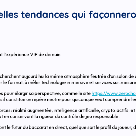
velles tendances qui façonnero
nt l’expérience VIP de demain
recherchent aujourd’hui la même atmosphère feutrée d’un salon de c
er le format, à mêler technologie immersive et services sur‑mesure
es pour élargir sa perspective, comme le site
https://www.zeroch
s il constitue un repère neutre pour quiconque veut comprendre les
orces : réalité augmentée, intelligence artificielle, crypto‑actifs, 
ut en conservant la rigueur du contrôle de jeu responsable.
t le futur du baccarat en direct, quel que soit le profil du joueur,