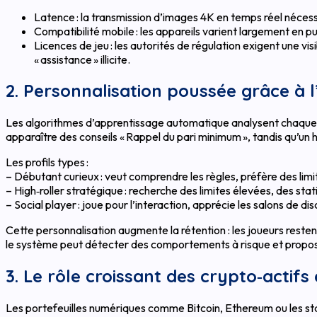
Latence : la transmission d’images 4K en temps réel néces
Compatibilité mobile : les appareils varient largement en p
Licences de jeu : les autorités de régulation exigent une visi
« assistance » illicite.
2. Personnalisation poussée grâce à l
Les algorithmes d’apprentissage automatique analysent chaque se
apparaître des conseils « Rappel du pari minimum », tandis qu’un
Les profils types :
– Débutant curieux : veut comprendre les règles, préfère des limit
– High‑roller stratégique : recherche des limites élevées, des st
– Social player : joue pour l’interaction, apprécie les salons de di
Cette personnalisation augmente la rétention : les joueurs restent
le système peut détecter des comportements à risque et propos
3. Le rôle croissant des crypto‑actif
Les portefeuilles numériques comme Bitcoin, Ethereum ou les sta