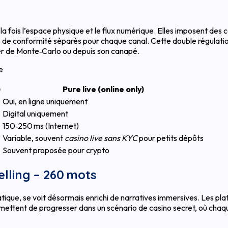
a fois l’espace physique et le flux numérique. Elles imposent des co
s de conformité séparés pour chaque canal. Cette double régulation
ker de Monte‑Carlo ou depuis son canapé.
e
)
Pure live (online only)
Oui, en ligne uniquement
Digital uniquement
150‑250 ms (Internet)
Variable, souvent
casino live sans KYC
pour petits dépôts
Souvent proposée pour crypto
elling – 260 mots
e, se voit désormais enrichi de narratives immersives. Les plate
rmettent de progresser dans un scénario de casino secret, où chaq