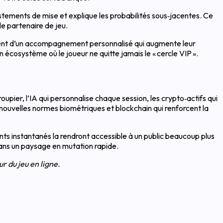
tements de mise et explique les probabilités sous‑jacentes. Ce
le partenaire de jeu.
ficient d’un accompagnement personnalisé qui augmente leur
cosystème où le joueur ne quitte jamais le « cercle VIP ».
upier, l’IA qui personnalise chaque session, les crypto‑actifs qui
es nouvelles normes biométriques et blockchain qui renforcent la
ents instantanés la rendront accessible à un public beaucoup plus
dans un paysage en mutation rapide.
r du jeu en ligne.