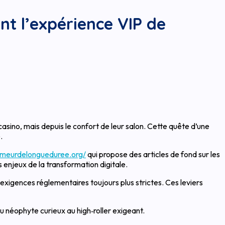
nt l’expérience VIP de
asino, mais depuis le confort de leur salon. Cette quête d’une
.
omeurdelongueduree.org/
qui propose des articles de fond sur les
 enjeux de la transformation digitale.
et exigences réglementaires toujours plus strictes. Ces leviers
 du néophyte curieux au high‑roller exigeant.