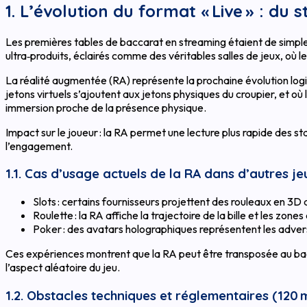
1. L’évolution du format « Live » : du
Les premières tables de baccarat en streaming étaient de simple
ultra‑produits, éclairés comme des véritables salles de jeux, où le
La réalité augmentée (RA) représente la prochaine évolution logi
jetons virtuels s’ajoutent aux jetons physiques du croupier, et o
immersion proche de la présence physique.
Impact sur le joueur : la RA permet une lecture plus rapide des s
l’engagement.
1.1. Cas d’usage actuels de la RA dans d’autres j
Slots : certains fournisseurs projettent des rouleaux en 3
Roulette : la RA affiche la trajectoire de la bille et les zone
Poker : des avatars holographiques représentent les adve
Ces expériences montrent que la RA peut être transposée au bacca
l’aspect aléatoire du jeu.
1.2. Obstacles techniques et réglementaires (120 