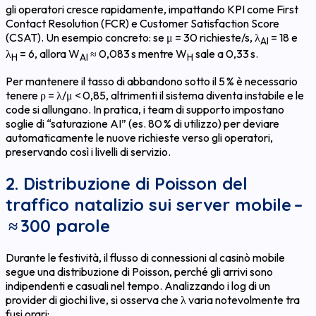
gli operatori cresce rapidamente, impattando KPI come First
Contact Resolution (FCR) e Customer Satisfaction Score
(CSAT). Un esempio concreto: se μ = 30 richieste/s, λ
= 18 e
AI
λ
= 6, allora W
≈ 0,083 s mentre W
sale a 0,33 s.
H
AI
H
Per mantenere il tasso di abbandono sotto il 5 % è necessario
tenere ρ = λ/μ < 0,85, altrimenti il sistema diventa instabile e le
code si allungano. In pratica, i team di supporto impostano
soglie di “saturazione AI” (es. 80 % di utilizzo) per deviare
automaticamente le nuove richieste verso gli operatori,
preservando così i livelli di servizio.
2. Distribuzione di Poisson del
traffico natalizio sui server mobile –
≈ 300 parole
Durante le festività, il flusso di connessioni al casinò mobile
segue una distribuzione di Poisson, perché gli arrivi sono
indipendenti e casuali nel tempo. Analizzando i log di un
provider di giochi live, si osserva che λ varia notevolmente tra
fusi orari: