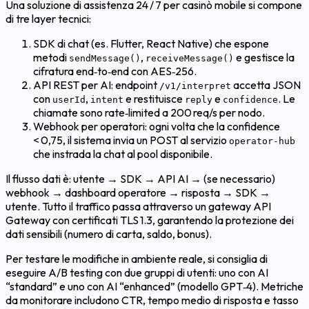
Una soluzione di assistenza 24 / 7 per casinò mobile si compone
di tre layer tecnici:
SDK di chat (es. Flutter, React Native) che espone
metodi
,
e gestisce la
sendMessage()
receiveMessage()
cifratura end‑to‑end con AES‑256.
API REST per AI: endpoint
accetta JSON
/v1/interpret
con
,
e restituisce
e
. Le
userId
intent
reply
confidence
chiamate sono rate‑limited a 200 req/s per nodo.
Webhook per operatori: ogni volta che la confidence
< 0,75, il sistema invia un POST al servizio
operator‑hub
che instrada la chat al pool disponibile.
Il flusso dati è: utente → SDK → API AI → (se necessario)
webhook → dashboard operatore → risposta → SDK →
utente. Tutto il traffico passa attraverso un gateway API
Gateway con certificati TLS 1.3, garantendo la protezione dei
dati sensibili (numero di carta, saldo, bonus).
Per testare le modifiche in ambiente reale, si consiglia di
eseguire A/B testing con due gruppi di utenti: uno con AI
“standard” e uno con AI “enhanced” (modello GPT‑4). Metriche
da monitorare includono CTR, tempo medio di risposta e tasso