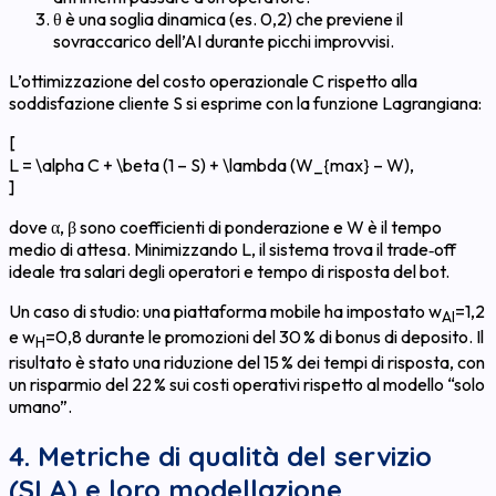
θ è una soglia dinamica (es. 0,2) che previene il
sovraccarico dell’AI durante picchi improvvisi.
L’ottimizzazione del costo operazionale C rispetto alla
soddisfazione cliente S si esprime con la funzione Lagrangiana:
[
L = \alpha C + \beta (1 – S) + \lambda (W_{max} – W),
]
dove α, β sono coefficienti di ponderazione e W è il tempo
medio di attesa. Minimizzando L, il sistema trova il trade‑off
ideale tra salari degli operatori e tempo di risposta del bot.
Un caso di studio: una piattaforma mobile ha impostato w
=1,2
AI
e w
=0,8 durante le promozioni del 30 % di bonus di deposito. Il
H
risultato è stato una riduzione del 15 % dei tempi di risposta, con
un risparmio del 22 % sui costi operativi rispetto al modello “solo
umano”.
4. Metriche di qualità del servizio
(SLA) e loro modellazione