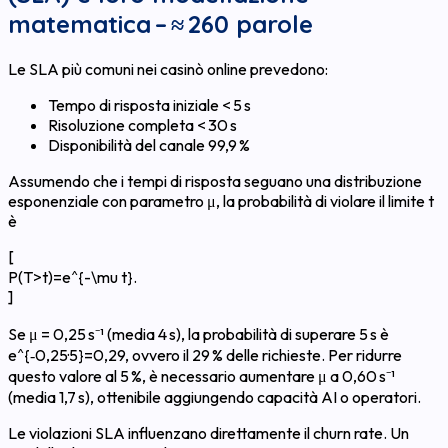
matematica – ≈ 260 parole
Le SLA più comuni nei casinò online prevedono:
Tempo di risposta iniziale < 5 s
Risoluzione completa < 30 s
Disponibilità del canale 99,9 %
Assumendo che i tempi di risposta seguano una distribuzione
esponenziale con parametro μ, la probabilità di violare il limite t
è
[
P(T>t)=e^{-\mu t}.
]
Se μ = 0,25 s⁻¹ (media 4 s), la probabilità di superare 5 s è
e^{‑0,25·5}=0,29, ovvero il 29 % delle richieste. Per ridurre
questo valore al 5 %, è necessario aumentare μ a 0,60 s⁻¹
(media 1,7 s), ottenibile aggiungendo capacità AI o operatori.
Le violazioni SLA influenzano direttamente il churn rate. Un