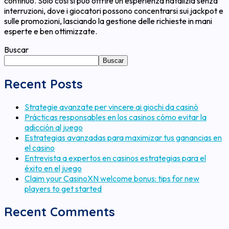
continuo. Solo così si può offrire un’esperienza natalizia senza
interruzioni, dove i giocatori possono concentrarsi sui jackpot e
sulle promozioni, lasciando la gestione delle richieste in mani
esperte e ben ottimizzate.
Buscar
Buscar
Recent Posts
Strategie avanzate per vincere ai giochi da casinò
Prácticas responsables en los casinos cómo evitar la
adicción al juego
Estrategias avanzadas para maximizar tus ganancias en
el casino
Entrevista a expertos en casinos estrategias para el
éxito en el juego
Claim your CasinoXN welcome bonus: tips for new
players to get started
Recent Comments