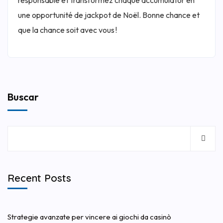
responsable et transformez chaque accumulator en
une opportunité de jackpot de Noël. Bonne chance et
que la chance soit avec vous !
Buscar
Recent Posts
Strategie avanzate per vincere ai giochi da casinò