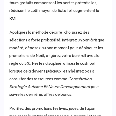
tours gratuits compensent les pertes potentielles,
réduisent le coût moyen du ticket et augmentent le
ROI.
Appliquez la méthode décrite : choisissez des
sélections à forte probabilité, intégrez un pari à risque
modéré, déposez au bon moment pour débloquer les
promotions de Noël, et gérez votre bankroll avec la
règle du 5 %. Restez discipliné, utilisez le cash‑out
lorsque cela devient judicieux, et n’hésitez pas à
consulter des ressources comme
Consultation
Strategie Autisme Et Neuro Developpement
pour
suivre les dernières offres de bonus.
Profitez des promotions festives, jouez de façon