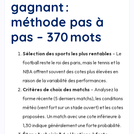
gagnant :
méthode pas à
pas – 370 mots
Sélection des sports les plus rentables
– Le
football reste le roi des paris, mais le tennis et la
NBA offrent souvent des cotes plus élevées en
raison de la variabilité des performances.
Critères de choix des matchs
– Analysez la
forme récente (5 derniers matchs), les conditions
météo (vent fort sur un stade ouvert) et les cotes
proposées. Un match avec une cote inférieure à
1,30 indique généralement une forte probabilité.