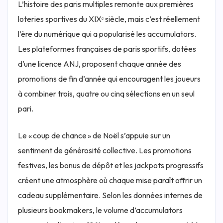
L’histoire des paris multiples remonte aux premières
loteries sportives du XIXᵉ siècle, mais c’est réellement
l’ère du numérique qui a popularisé les accumulators.
Les plateformes françaises de paris sportifs, dotées
d’une licence ANJ, proposent chaque année des
promotions de fin d’année qui encouragent les joueurs
à combiner trois, quatre ou cinq sélections en un seul
pari.
Le « coup de chance » de Noël s’appuie sur un
sentiment de générosité collective. Les promotions
festives, les bonus de dépôt et les jackpots progressifs
créent une atmosphère où chaque mise paraît offrir un
cadeau supplémentaire. Selon les données internes de
plusieurs bookmakers, le volume d’accumulators