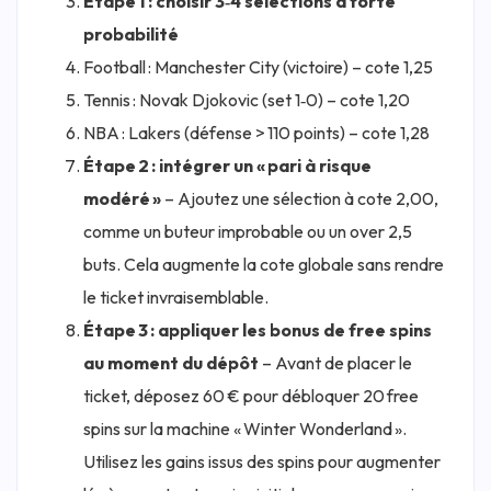
Étape 1 : choisir 3‑4 sélections à forte
probabilité
Football : Manchester City (victoire) – cote 1,25
Tennis : Novak Djokovic (set 1‑0) – cote 1,20
NBA : Lakers (défense > 110 points) – cote 1,28
Étape 2 : intégrer un « pari à risque
modéré »
– Ajoutez une sélection à cote 2,00,
comme un buteur improbable ou un over 2,5
buts. Cela augmente la cote globale sans rendre
le ticket invraisemblable.
Étape 3 : appliquer les bonus de free spins
au moment du dépôt
– Avant de placer le
ticket, déposez 60 € pour débloquer 20 free
spins sur la machine « Winter Wonderland ».
Utilisez les gains issus des spins pour augmenter