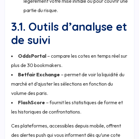
légèrement votre mise initiale ou pour couvrir une
partie du risque.
3.1. Outils d’analyse et
de suivi
OddsPortal
– compare les cotes en temps réel sur
plus de 30 bookmakers.
Betfair Exchange
– permet de voir la liquidité du
marché et d’ajuster les sélections en fonction du
volume des paris.
FlashScore
– fournit les statistiques de forme et
les historiques de confrontations.
Ces plateformes, accessibles depuis mobile, offrent
des alertes push qui vous informent dès qu’une cote