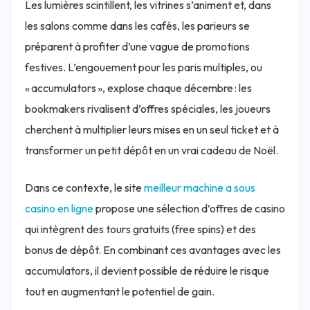
Les lumières scintillent, les vitrines s’animent et, dans
les salons comme dans les cafés, les parieurs se
préparent à profiter d’une vague de promotions
festives. L’engouement pour les paris multiples, ou
« accumulators », explose chaque décembre : les
bookmakers rivalisent d’offres spéciales, les joueurs
cherchent à multiplier leurs mises en un seul ticket et à
transformer un petit dépôt en un vrai cadeau de Noël.
Dans ce contexte, le site
meilleur machine a sous
casino en ligne
propose une sélection d’offres de casino
qui intègrent des tours gratuits (free spins) et des
bonus de dépôt. En combinant ces avantages avec les
accumulators, il devient possible de réduire le risque
tout en augmentant le potentiel de gain.