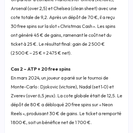
Arsenal (over 2,5) et Chelsea (clean sheet) avec une
cote totale de 9,2. Après un dépôt de 70 €, il a reçu
30 free spins sur la slot « Christmas Cash ». Les spins
ont généré 45 € de gains, ramenant le coût net du
ticket à 25 €. Le résultat final : gain de 2 500 €
(2 500 € – 25 € = 2 475 € net).
Cas 2 – ATP + 20 free spins
En mars 2024, un joueur a parié sur le tournoi de
Monte-Carlo : Djokovic (victoire), Nadal (set 1‑0) et
Zverev (over 6,5 jeux). La cote globale était de 12,5. Le
dépôt de 80 € a débloqué 20 free spins sur « Neon
Reels », produisant 30 € de gains. Le ticket a remporté
1 800 €, soit un bénéfice net de 1 700 €.