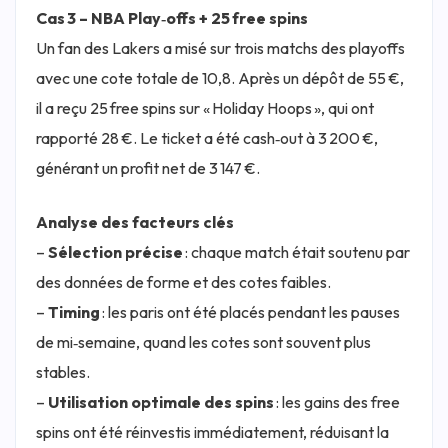
Cas 3 – NBA Play‑offs + 25 free spins
Un fan des Lakers a misé sur trois matchs des playoffs
avec une cote totale de 10,8. Après un dépôt de 55 €,
il a reçu 25 free spins sur « Holiday Hoops », qui ont
rapporté 28 €. Le ticket a été cash‑out à 3 200 €,
générant un profit net de 3 147 €.
Analyse des facteurs clés
–
Sélection précise
: chaque match était soutenu par
des données de forme et des cotes faibles.
–
Timing
: les paris ont été placés pendant les pauses
de mi‑semaine, quand les cotes sont souvent plus
stables.
–
Utilisation optimale des spins
: les gains des free
spins ont été réinvestis immédiatement, réduisant la