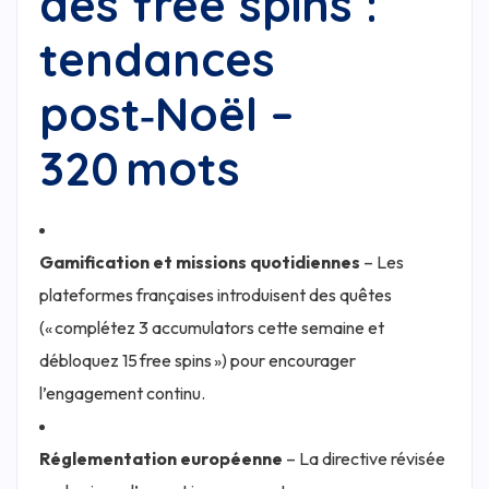
des free spins :
tendances
post‑Noël –
320 mots
Gamification et missions quotidiennes
– Les
plateformes françaises introduisent des quêtes
(« complétez 3 accumulators cette semaine et
débloquez 15 free spins ») pour encourager
l’engagement continu.
Réglementation européenne
– La directive révisée