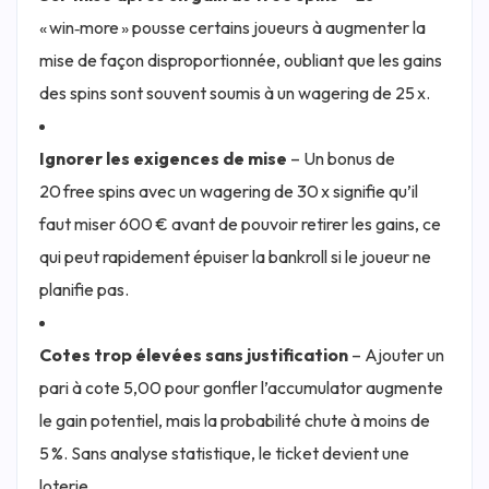
« win‑more » pousse certains joueurs à augmenter la
mise de façon disproportionnée, oubliant que les gains
des spins sont souvent soumis à un wagering de 25 x.
Ignorer les exigences de mise
– Un bonus de
20 free spins avec un wagering de 30 x signifie qu’il
faut miser 600 € avant de pouvoir retirer les gains, ce
qui peut rapidement épuiser la bankroll si le joueur ne
planifie pas.
Cotes trop élevées sans justification
– Ajouter un
pari à cote 5,00 pour gonfler l’accumulator augmente
le gain potentiel, mais la probabilité chute à moins de
5 %. Sans analyse statistique, le ticket devient une
loterie.