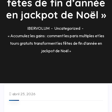
fêtes de fin d’année
en jackpot de Noël »
IBERVOLUM
Uncategorized
« Accumulez les gains : comment les paris multiples et les
tours gratuits transforment les fêtes de fin d’année en
jackpot de Noël »
abril 25, 2026