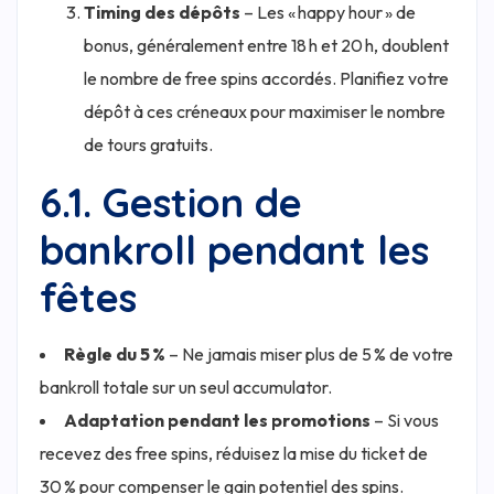
Timing des dépôts
– Les « happy hour » de
bonus, généralement entre 18 h et 20 h, doublent
le nombre de free spins accordés. Planifiez votre
dépôt à ces créneaux pour maximiser le nombre
de tours gratuits.
6.1. Gestion de
bankroll pendant les
fêtes
Règle du 5 %
– Ne jamais miser plus de 5 % de votre
bankroll totale sur un seul accumulator.
Adaptation pendant les promotions
– Si vous
recevez des free spins, réduisez la mise du ticket de
30 % pour compenser le gain potentiel des spins.