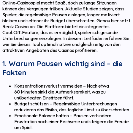
Online‑Casinospiel macht Spaß, doch zu lange Sitzungen
können das Vergnügen trüben. Aktuelle Studien zeigen, dass
Spieler, die regelmäßige Pausen einlegen, länger motiviert
bleiben und seltener ihr Budget überschreiten. Genau hier setzt
Realz Casino an: Die Plattform bietet ein integriertes
Cool‑Off‑Feature, das es ermöglicht, spielerisch gesunde
Unterbrechungen einzulegen. In diesem Leitfaden erfahren Sie,
wie Sie dieses Tool optimal nutzen und gleichzeitig von den
attraktiven Angeboten des Casinos profitieren.
1. Warum Pausen wichtig sind – die
Fakten
Konzentrationsverlust vermeiden – Nach etwa
60 Minuten sinkt die Aufmerksamkeit, was zu
unüberlegten Einsätzen führt.
Budget schützen – Regelmäßige Unterbrechungen
reduzieren das Risiko, das tägliche Limit zu überschreiten.
Emotionale Balance halten – Pausen verhindern
Frustration nach einer Pechserie und steigern die Freude
am Spiel.