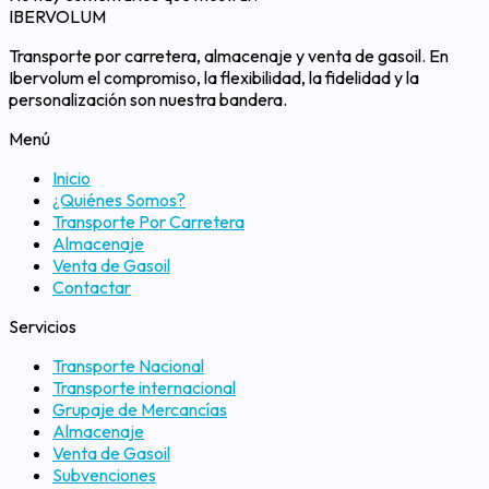
IBERVOLUM
Transporte por carretera, almacenaje y venta de gasoil. En
Ibervolum el compromiso, la flexibilidad, la fidelidad y la
personalización son nuestra bandera.
Menú
Inicio
¿Quiénes Somos?
Transporte Por Carretera
Almacenaje
Venta de Gasoil
Contactar
Servicios
Transporte Nacional
Transporte internacional
Grupaje de Mercancías
Almacenaje
Venta de Gasoil
Subvenciones