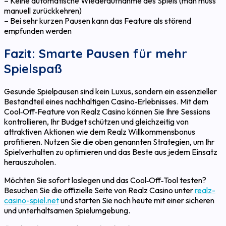
– Keine automatische Wiederaufnahme des Spiels (man muss
manuell zurückkehren)
– Bei sehr kurzen Pausen kann das Feature als störend
empfunden werden
Fazit: Smarte Pausen für mehr
Spielspaß
Gesunde Spielpausen sind kein Luxus, sondern ein essenzieller
Bestandteil eines nachhaltigen Casino‑Erlebnisses. Mit dem
Cool‑Off‑Feature von Realz Casino können Sie Ihre Sessions
kontrollieren, Ihr Budget schützen und gleichzeitig von
attraktiven Aktionen wie dem Realz Willkommensbonus
profitieren. Nutzen Sie die oben genannten Strategien, um Ihr
Spielverhalten zu optimieren und das Beste aus jedem Einsatz
herauszuholen.
Möchten Sie sofort loslegen und das Cool‑Off‑Tool testen?
Besuchen Sie die offizielle Seite von Realz Casino unter
realz-
casino-spiel.net
und starten Sie noch heute mit einer sicheren
und unterhaltsamen Spielumgebung.