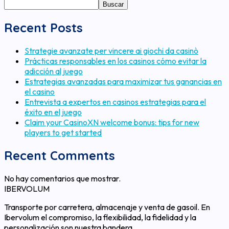
Buscar
Recent Posts
Strategie avanzate per vincere ai giochi da casinò
Prácticas responsables en los casinos cómo evitar la
adicción al juego
Estrategias avanzadas para maximizar tus ganancias en
el casino
Entrevista a expertos en casinos estrategias para el
éxito en el juego
Claim your CasinoXN welcome bonus: tips for new
players to get started
Recent Comments
No hay comentarios que mostrar.
IBERVOLUM
Transporte por carretera, almacenaje y venta de gasoil. En
Ibervolum el compromiso, la flexibilidad, la fidelidad y la
personalización son nuestra bandera.