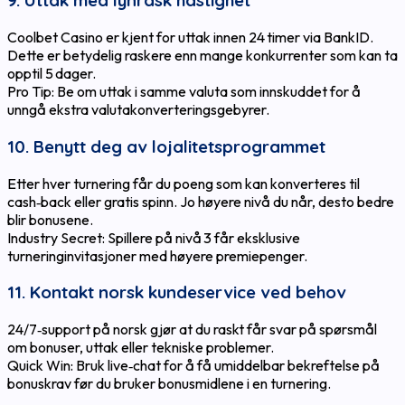
9. Uttak med lynrask hastighet
Coolbet Casino er kjent for uttak innen 24 timer via BankID.
Dette er betydelig raskere enn mange konkurrenter som kan ta
opptil 5 dager.
Pro Tip: Be om uttak i samme valuta som innskuddet for å
unngå ekstra valutakonverteringsgebyrer.
10. Benytt deg av lojalitetsprogrammet
Etter hver turnering får du poeng som kan konverteres til
cash‑back eller gratis spinn. Jo høyere nivå du når, desto bedre
blir bonusene.
Industry Secret: Spillere på nivå 3 får eksklusive
turneringinvitasjoner med høyere premiepenger.
11. Kontakt norsk kundeservice ved behov
24/7‑support på norsk gjør at du raskt får svar på spørsmål
om bonuser, uttak eller tekniske problemer.
Quick Win: Bruk live‑chat for å få umiddelbar bekreftelse på
bonuskrav før du bruker bonusmidlene i en turnering.