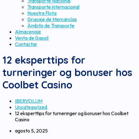
Transporte Nacional
Transporte internacional
Nuestra Flota
Grupaje de Mercancías
Ámbito de Transporte
Almacenaje
Venta de Gasoil
Contactar
12 eksperttips for
turneringer og bonuser hos
Coolbet Casino
IBERVOLUM
Uncategorized
12 eksperttips for turneringer og bonuser hos Coolbet
Casino
agosto 5, 2025