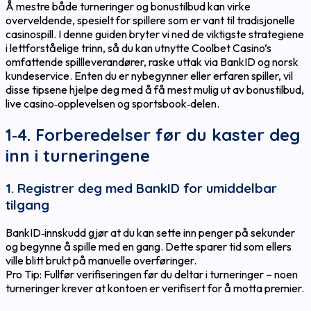
Å mestre både turneringer og bonustilbud kan virke
overveldende, spesielt for spillere som er vant til tradisjonelle
casinospill. I denne guiden bryter vi ned de viktigste strategiene
i lettforståelige trinn, så du kan utnytte Coolbet Casino’s
omfattende spillleverandører, raske uttak via BankID og norsk
kundeservice. Enten du er nybegynner eller erfaren spiller, vil
disse tipsene hjelpe deg med å få mest mulig ut av bonustilbud,
live casino‑opplevelsen og sportsbook‑delen.
1‑4. Forberedelser før du kaster deg
inn i turneringene
1. Registrer deg med BankID for umiddelbar
tilgang
BankID‑innskudd gjør at du kan sette inn penger på sekunder
og begynne å spille med en gang. Dette sparer tid som ellers
ville blitt brukt på manuelle overføringer.
Pro Tip: Fullfør verifiseringen før du deltar i turneringer – noen
turneringer krever at kontoen er verifisert for å motta premier.