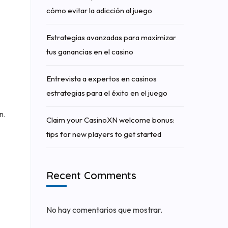
cómo evitar la adicción al juego
Estrategias avanzadas para maximizar
tus ganancias en el casino
Entrevista a expertos en casinos
estrategias para el éxito en el juego
n.
Claim your CasinoXN welcome bonus:
tips for new players to get started
Recent Comments
No hay comentarios que mostrar.