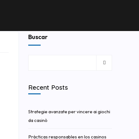
Buscar
Recent Posts
Strategie avanzate per vincere ai giochi
da casinò
Prácticas responsables en los casinos