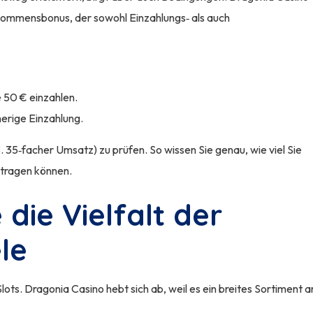
lkommensbonus, der sowohl Einzahlungs‑ als auch
 50 € einzahlen.
herige Einzahlung.
 35‑facher Umsatz) zu prüfen. So wissen Sie genau, wie viel Sie
ntragen können.
 die Vielfalt der
le
lots. Dragonia Casino hebt sich ab, weil es ein breites Sortiment a
.