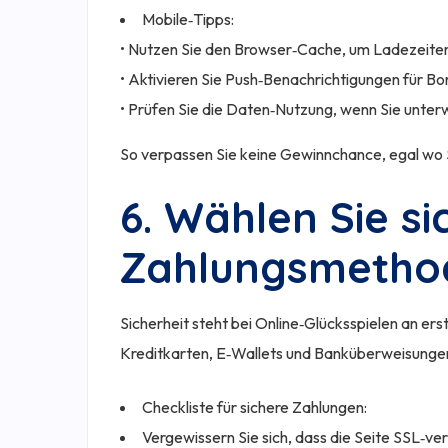
Mobile‑Tipps:
• Nutzen Sie den Browser‑Cache, um Ladezeiten
• Aktivieren Sie Push‑Benachrichtigungen für B
• Prüfen Sie die Daten‑Nutzung, wenn Sie unter
So verpassen Sie keine Gewinnchance, egal wo S
6. Wählen Sie si
Zahlungsmetho
Sicherheit steht bei Online‑Glücksspielen an e
Kreditkarten, E‑Wallets und Banküberweisunge
Checkliste für sichere Zahlungen:
Vergewissern Sie sich, dass die Seite SSL‑vers