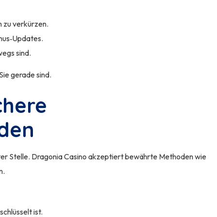
 zu verkürzen.
onus‑Updates.
wegs sind.
ie gerade sind.
chere
den
rster Stelle. Dragonia Casino akzeptiert bewährte Methoden wie
n.
chlüsselt ist.