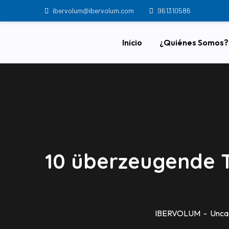
ibervolum@ibervolum.com
961310586
Inicio
¿Quiénes Somos?
10 überzeugende T
IBERVOLUM
Unca