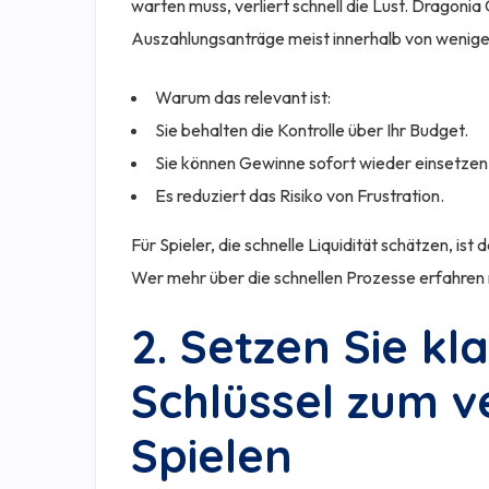
warten muss, verliert schnell die Lust. Dragonia 
Auszahlungsanträge meist innerhalb von wenig
Warum das relevant ist:
Sie behalten die Kontrolle über Ihr Budget.
Sie können Gewinne sofort wieder einsetze
Es reduziert das Risiko von Frustration.
Für Spieler, die schnelle Liquidität schätzen, i
Wer mehr über die schnellen Prozesse erfahren m
2. Setzen Sie kla
Schlüssel zum 
Spielen