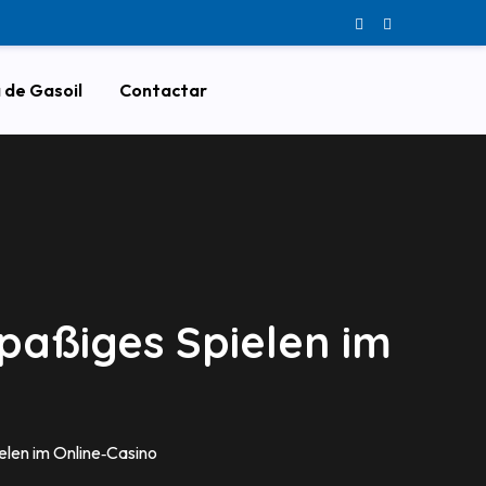
 de Gasoil
Contactar
paßiges Spielen im
elen im Online‑Casino