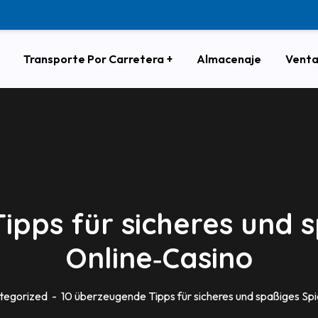
Transporte Por Carretera
Almacenaje
Venta
ipps für sicheres und s
Online‑Casino
tegorized
10 überzeugende Tipps für sicheres und spaßiges Spi