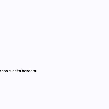
ón son nuestra bandera.