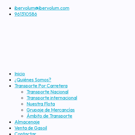
ibervolum@ibervolum.com
961310586
Inicio
¿Quiénes Somos?
Transporte Por Carretera
Transporte Nacional
Transporte internacional
Nuestra Flota
Grupaje de Mercancías
Ámbito de Transporte
Almacenaje
Venta de Gasoil
Contactar