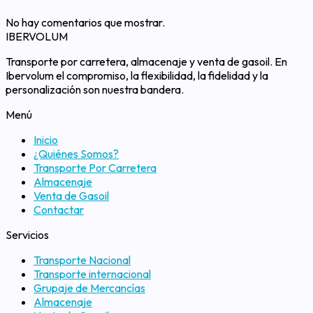
No hay comentarios que mostrar.
IBERVOLUM
Transporte por carretera, almacenaje y venta de gasoil. En
Ibervolum el compromiso, la flexibilidad, la fidelidad y la
personalización son nuestra bandera.
Menú
Inicio
¿Quiénes Somos?
Transporte Por Carretera
Almacenaje
Venta de Gasoil
Contactar
Servicios
Transporte Nacional
Transporte internacional
Grupaje de Mercancías
Almacenaje