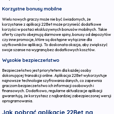
Korzystne bonusy mobilne
Wielu nowych graczy może nie być świadomych, że
korzystanie z aplikacji 22Bet może przynieść dodatkowe
korzyści w postaci ekskluzywnych bonusów mobilnych. Takie
oferty często obejmują darmowe spiny, bonusy od depozytów
czy inne promocje, które są dostępne wyłącznie dla
użytkowników aplikacji. To doskonała okazja, aby zwiększyć
swoje szanse na wygraną bez dodatkowych kosztów.
Wysokie bezpieczeństwo
Bezpieczeństwo jest priorytetem dla każdej osoby
dokonującej transakcji online. Aplikacja 22Bet wykorzystuje
najnowsze technologie szyfrowania danych, co zapewnia
graczom bezpieczeństwo ich informacji osobowych i
finansowych. Dodatkowo, regularne aktualizacje aplikacji
gwarantują, że korzystasz z najbardziej zabezpieczonej wersji
oprogramowania.
Jak pobrać aplikację 22Bet na