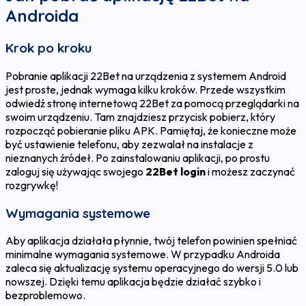
Androida
Krok po kroku
Pobranie aplikacji 22Bet na urządzenia z systemem Android
jest proste, jednak wymaga kilku kroków. Przede wszystkim
odwiedź stronę internetową 22Bet za pomocą przeglądarki na
swoim urządzeniu. Tam znajdziesz przycisk pobierz, który
rozpocząć pobieranie pliku APK. Pamiętaj, że konieczne może
być ustawienie telefonu, aby zezwalał na instalacje z
nieznanych źródeł. Po zainstalowaniu aplikacji, po prostu
zaloguj się używając swojego
22Bet login
i możesz zaczynać
rozgrywkę!
Wymagania systemowe
Aby aplikacja działała płynnie, twój telefon powinien spełniać
minimalne wymagania systemowe. W przypadku Androida
zaleca się aktualizację systemu operacyjnego do wersji 5.0 lub
nowszej. Dzięki temu aplikacja będzie działać szybko i
bezproblemowo.