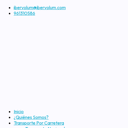
ibervolum@ibervolum.com
961310586
Inicio
¿Quiénes Somos?
Transporte Por Carretera