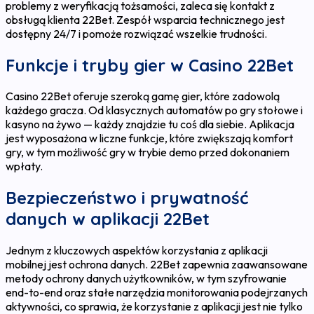
problemy z weryfikacją tożsamości, zaleca się kontakt z
obsługą klienta 22Bet. Zespół wsparcia technicznego jest
dostępny 24/7 i pomoże rozwiązać wszelkie trudności.
Funkcje i tryby gier w Casino 22Bet
Casino 22Bet oferuje szeroką gamę gier, które zadowolą
każdego gracza. Od klasycznych automatów po gry stołowe i
kasyno na żywo — każdy znajdzie tu coś dla siebie. Aplikacja
jest wyposażona w liczne funkcje, które zwiększają komfort
gry, w tym możliwość gry w trybie demo przed dokonaniem
wpłaty.
Bezpieczeństwo i prywatność
danych w aplikacji 22Bet
Jednym z kluczowych aspektów korzystania z aplikacji
mobilnej jest ochrona danych. 22Bet zapewnia zaawansowane
metody ochrony danych użytkowników, w tym szyfrowanie
end-to-end oraz stałe narzędzia monitorowania podejrzanych
aktywności, co sprawia, że korzystanie z aplikacji jest nie tylko