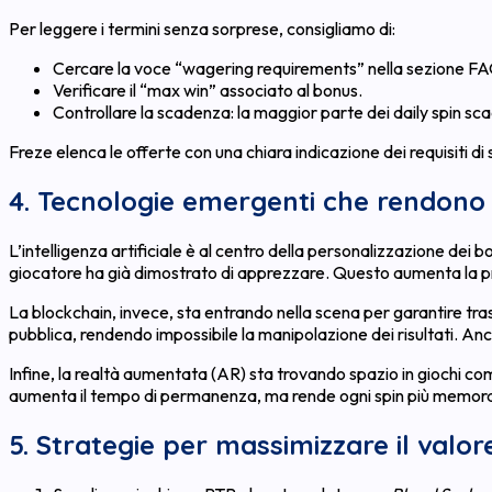
Per leggere i termini senza sorprese, consigliamo di:
Cercare la voce “wagering requirements” nella sezione FA
Verificare il “max win” associato al bonus.
Controllare la scadenza: la maggior parte dei daily spin scad
Freze elenca le offerte con una chiara indicazione dei requisiti 
4. Tecnologie emergenti che rendono 
L’intelligenza artificiale è al centro della personalizzazione dei b
giocatore ha già dimostrato di apprezzare. Questo aumenta la pro
La blockchain, invece, sta entrando nella scena per garantire traspa
pubblica, rendendo impossibile la manipolazione dei risultati. Anch
Infine, la realtà aumentata (AR) sta trovando spazio in giochi c
aumenta il tempo di permanenza, ma rende ogni spin più memorab
5. Strategie per massimizzare il valor