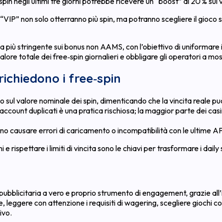
pin negli ultimi tre giorni potrebbe ricevere un “boost” di 20 % sul 
: i “VIP” non solo otterranno più spin, ma potranno scegliere il gioco
più stringente sui bonus non AAMS, con l’obiettivo di uniformare i re
re totale dei free‑spin giornalieri e obbligare gli operatori a mos
richiedono i free‑spin
solo sul valore nominale dei spin, dimenticando che la vincita reale p
 account duplicati è una pratica rischiosa; la maggior parte dei casi
no causare errori di caricamento o incompatibilità con le ultime AP
ispettare i limiti di vincita sono le chiavi per trasformare i daily 
 pubblicitaria a vero e proprio strumento di engagement, grazie all’i
eggere con attenzione i requisiti di wagering, scegliere giochi c
ivo.