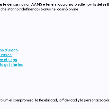
ferte dei casino non AAMS e tenersi aggiornato sulle novità del se
 che stanno ridefinendo i bonus nei casinò online.
ón al juego
 casino
en el juego
to get started
lum el compromiso, la flexibilidad, la fidelidad y la personalizaci