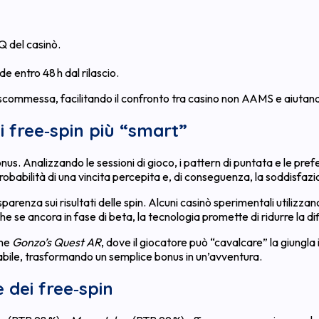
Q del casinò.
e entro 48 h dal rilascio.
di scommessa, facilitando il confronto tra casino non AAMS e aiutand
i free‑spin più “smart”
onus. Analizzando le sessioni di gioco, i pattern di puntata e le pref
babilità di una vincita percepita e, di conseguenza, la soddisfazio
renza sui risultati delle spin. Alcuni casinò sperimentali utilizzano
e se ancora in fase di beta, la tecnologia promette di ridurre la dif
ome
Gonzo’s Quest AR
, dove il giocatore può “cavalcare” la giungla
ile, trasformando un semplice bonus in un’avventura.
e dei free‑spin