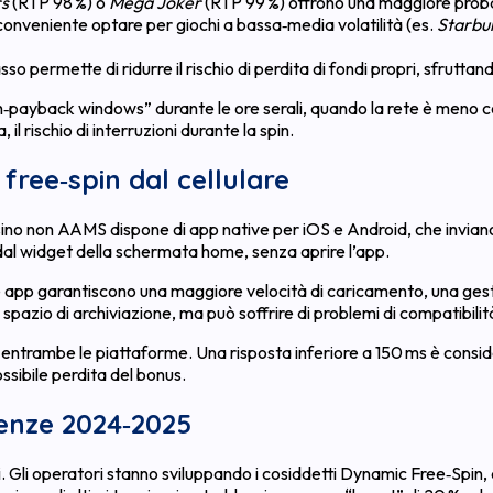
rs
(RTP 98 %) o
Mega Joker
(RTP 99 %) offrono una maggiore probabi
più conveniente optare per giochi a bassa‑media volatilità (es.
Starbu
basso permette di ridurre il rischio di perdita di fondi propri, sfrutt
gh‑payback windows” durante le ore serali, quando la rete è meno co
l rischio di interruzioni durante la spin.
i free‑spin dal cellulare
o non AAMS dispone di app native per iOS e Android, che inviano no
dal widget della schermata home, senza aprire l’app.
e app garantiscono una maggiore velocità di caricamento, una gestio
e spazio di archiviazione, ma può soffrire di problemi di compatibili
 entrambe le piattaforme. Una risposta inferiore a 150 ms è consider
ossibile perdita del bonus.
ndenze 2024‑2025
i. Gli operatori stanno sviluppando i cosiddetti Dynamic Free‑Spin,