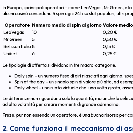
In Europa, i principali operatori – come LeoVegas, Mr Green, e la
alcuni casinò concedono 5 spin ogni 24 h su slot popolari, altri 
Operatore
Numero medio di spin al giorno
Valore medio
LeoVegas
10
0,20 €
Mr Green
5
0,50 €
Betsson Italia
8
0,15 €
Unibet
6
0,25 €
Le tipologie di offerta si dividono in tre macro‑categorie:
Daily spin – un numero fisso di giri rilasciati ogni giorno,
Spin of the day – un singolo spin di valore più alto, ad esemp
Daily wheel – una ruota virtuale che, una volta girata, asse
Le differenze non riguardano solo la quantità, ma anche la selezione 
ad alta volatilità per creare momenti di grande adrenalina.
Freze, pur non essendo un operatore, è una buona risorsa per con
2. Come funziona il meccanismo di a