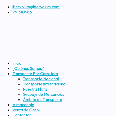
ibervolum@ibervolum.com
961310586
Inicio
¿Quiénes Somos?
Transporte Por Carretera
Transporte Nacional
Transporte internacional
Nuestra Flota
Grupaje de Mercancías
Ámbito de Transporte
Almacenaje
Venta de Gasoil
Contactar