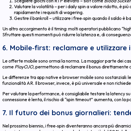
Scegliere giochi con RTP elevato – slot come
Blood Sucke
Valutare la volatilità – per i daily spin a valore ridotto, è 
rapidamente i requisiti di wagering.
Gestire il bankroll – utilizzare i free‑spin quando il saldo è 
Un altro accorgimento è il timing: molti operatori pubblicano “hi
Sfruttare questi momenti può ridurre la latenza e, di conseguenza, i
6. Mobile‑first: reclamare e utilizzare 
Le offerte mobile sono ormai la norma. La maggior parte dei casin
come
PlayOJO
, permettono di reclamare il bonus direttamente 
Le differenze tra app native e browser mobile sono sostanziali: l
funzionalità AR. Il browser, invece, è più universale e non richied
Per valutare la performance, è consigliabile testare la latency su
connessione è lenta, il rischio di “spin timeout” aumenta, con la p
7. Il futuro dei bonus giornalieri: te
Nel prossimo biennio, i free‑spin diventeranno ancora più dinamic