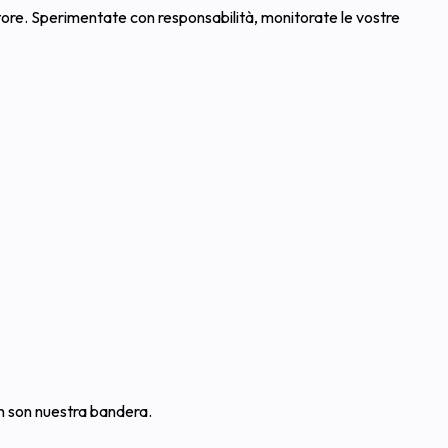
ttore. Sperimentate con responsabilità, monitorate le vostre
ón son nuestra bandera.