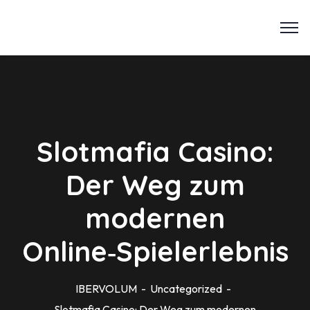
Slotmafia Casino:
Der Weg zum
modernen
Online‑Spielerlebnis
IBERVOLUM
Uncategorized
Slotmafia Casino: Der Weg zum modernen