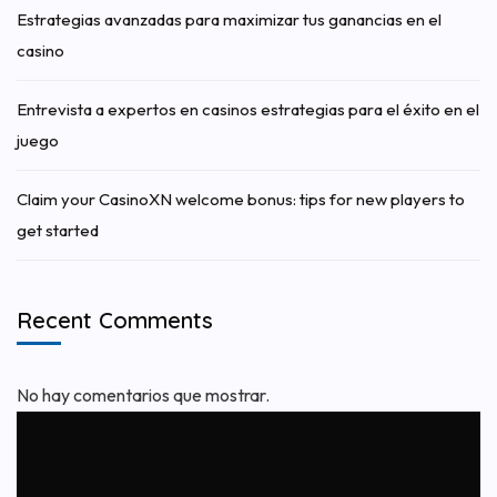
Estrategias avanzadas para maximizar tus ganancias en el
casino
Entrevista a expertos en casinos estrategias para el éxito en el
juego
Claim your CasinoXN welcome bonus: tips for new players to
get started
Recent Comments
No hay comentarios que mostrar.