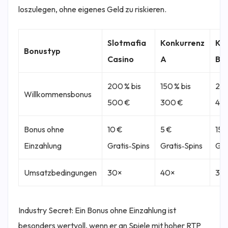
loszulegen, ohne eigenes Geld zu riskieren.
Slotmafia
Konkurrenz
Ko
Bonustyp
Casino
A
B
200 % bis
150 % bis
250
Willkommensbonus
500 €
300 €
40
Bonus ohne
10 €
5 €
15 
Einzahlung
Gratis‑Spins
Gratis‑Spins
Gra
Umsatzbedingungen
30×
40×
35
Industry Secret: Ein Bonus ohne Einzahlung ist
besonders wertvoll, wenn er an Spiele mit hoher RTP