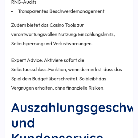
RNG‑Audits
Transparentes Beschwerdemanagement
Zudem bietet das Casino Tools zur
verantwortungsvollen Nutzung: Einzahlungslimits,
Selbstsperrung und Verlustwarnungen.
Expert Advice: Aktiviere sofort die
Selbstausschluss‑Funktion, wenn du merkst, dass das
Spiel dein Budget überschreitet. So bleibt das
Vergnügen erhalten, ohne finanzielle Risiken.
Auszahlungsgeschwi
und