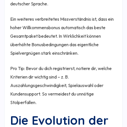
deutscher Sprache.
Ein weiteres verbreitetes Missverständnis ist, dass ein
hoher Willkommensbonus automatisch das beste
Gesamtpaket bedeutet. In Wirklichkeit können
überhöhte Bonusbedingungen das eigentliche
Spielvergnügen stark einschränken.
Pro Tip: Bevor du dich registrierst, notiere dir, welche
Kriterien dir wichtig sind – z. B.
Auszahlungsgeschwindigkeit, Spielauswahl oder
Kundensupport. So vermeidest du unnötige
Stolperfallen.
Die Evolution der