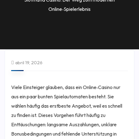
Online‑Spielerlebnis
abril 19, 2026
Viele Einsteiger glauben, dass ein Online‑Casino nur
aus ein paar bunten Spielautomaten besteht. Sie
wählen häufig das erstbeste Angebot, weil es schnell
zu finden ist. Dieses Vorgehen führt häufig zu
Enttäuschungen: langsame Auszahlungen, unklare
Bonusbedingungen und fehlende Unterstützung in