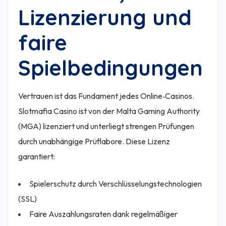
Lizenzierung und
faire
Spielbedingungen
Vertrauen ist das Fundament jedes Online‑Casinos.
Slotmafia Casino ist von der Malta Gaming Authority
(MGA) lizenziert und unterliegt strengen Prüfungen
durch unabhängige Prüflabore. Diese Lizenz
garantiert:
Spielerschutz durch Verschlüsselungstechnologien
(SSL)
Faire Auszahlungsraten dank regelmäßiger