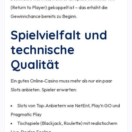
(Return to Player) gekoppelt ist – das erhöht die
Gewinnchance bereits zu Beginn.
Spielvielfalt und
technische
Qualität
Ein gutes Online‑Casino muss mehr als nur ein paar
Slots anbieten. Spieler erwarten:
Slots von Top‑Anbietern wie NetEnt, Play’n GO und
Pragmatic Play
Tischspiele (Blackjack, Roulette) mit realistischem