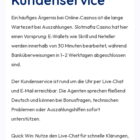
Kundenservice
Ein häufiges Ärgernis bei Online‑Casinos ist die lange
Wartezeit bei Auszahlungen. Slotmafia Casino hat hier
einen Vorsprung: E‑Wallets wie Skrill und Neteller
werden innerhalb von 30 Minuten bearbeitet, während
Banküberweisungen in 1–2 Werktagen abgeschlossen
sind.
Der Kundenservice ist rund um die Uhr per Live‑Chat
und E‑Mail erreichbar. Die Agenten sprechen fließend
Deutsch und können bei Bonusfragen, technischen
Problemen oder Auszahlungshilfen sofort
unterstützen.
Quick Win: Nutze den Live‑Chat für schnelle Klärungen,