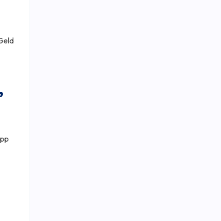
Geld
,
App