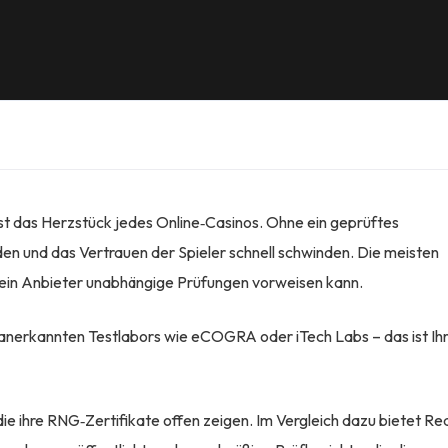
ist das Herzstück jedes Online‑Casinos. Ohne ein geprüftes
 und das Vertrauen der Spieler schnell schwinden. Die meisten
 ein Anbieter unabhängige Prüfungen vorweisen kann.
 anerkannten Testlabors wie eCOGRA oder iTech Labs – das ist Ih
ie ihre RNG‑Zertifikate offen zeigen. Im Vergleich dazu bietet Re