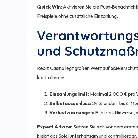
Quick Win:
Aktivieren Sie die Push‑Benachricht
Freispiele ohne zusätzliche Einzahlung.
Verantwortungsv
und Schutzma
Realz Casino legt großen Wert auf Spielerschut
kontrollieren:
Einzahlungslimit:
Maximal 2.000 € pro 
Selbstausschluss:
24‑Stunden‑ bis 6‑Mo
Verlustwarnungen:
Echtzeit‑Hinweise, 
Expert Advice:
Setzen Sie sich vor dem ersten S
bleibt das Spiel unterhaltsam und kontrollierbar.