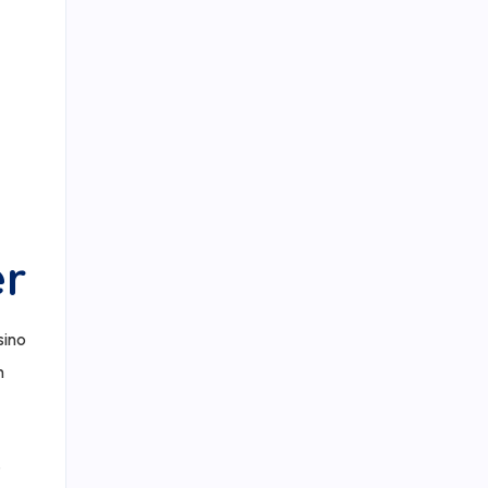
er
sino
h
.