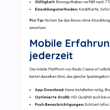
Gültigkeit:
Bonusguthaben verfällt nach 7 T
Einzahlungsmethoden:
Kreditkarte, Sofo
Pro Tip:
Nutzen Sie das Bonus‑ohne‑Einzahlung
einsetzen.
Mobile Erfahrung
jederzeit
Die mobile Plattform von Realz Casino ist volls
bietet dieselben Boni, das gleiche Spielangebot 
App‑Download:
Keine Installation nötig, Br
Optimierte Grafik:
HD‑Qualität auch bei s
Push‑Benachrichtigungen:
Echtzeit‑Infos