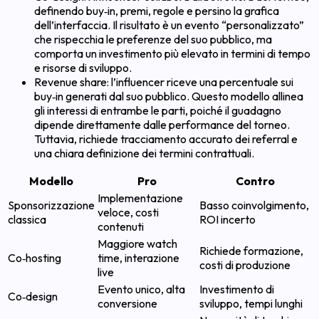
definendo buy‑in, premi, regole e persino la grafica
dell’interfaccia. Il risultato è un evento “personalizzato”
che rispecchia le preferenze del suo pubblico, ma
comporta un investimento più elevato in termini di tempo
e risorse di sviluppo.
Revenue share: l’influencer riceve una percentuale sui
buy‑in generati dal suo pubblico. Questo modello allinea
gli interessi di entrambe le parti, poiché il guadagno
dipende direttamente dalle performance del torneo.
Tuttavia, richiede tracciamento accurato dei referral e
una chiara definizione dei termini contrattuali.
Modello
Pro
Contro
Implementazione
Sponsorizzazione
Basso coinvolgimento,
veloce, costi
classica
ROI incerto
contenuti
Maggiore watch
Richiede formazione,
Co‑hosting
time, interazione
costi di produzione
live
Evento unico, alta
Investimento di
Co‑design
conversione
sviluppo, tempi lunghi