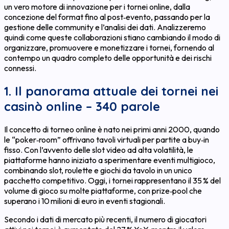
un vero motore di innovazione per i tornei online, dalla
concezione del format fino al post‑evento, passando per la
gestione delle community e l’analisi dei dati. Analizzeremo
quindi come queste collaborazioni stiano cambiando il modo di
organizzare, promuovere e monetizzare i tornei, fornendo al
contempo un quadro completo delle opportunità e dei rischi
connessi.
1. Il panorama attuale dei tornei nei
casinò online – 340 parole
Il concetto di torneo online è nato nei primi anni 2000, quando
le “poker‑room” offrivano tavoli virtuali per partite a buy‑in
fisso. Con l’avvento delle slot video ad alta volatilità, le
piattaforme hanno iniziato a sperimentare eventi multigioco,
combinando slot, roulette e giochi da tavolo in un unico
pacchetto competitivo. Oggi, i tornei rappresentano il 35 % del
volume di gioco su molte piattaforme, con prize‑pool che
superano i 10 milioni di euro in eventi stagionali.
Secondo i dati di mercato più recenti, il numero di giocatori