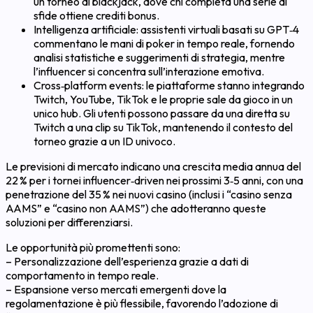
un torneo di blackjack, dove chi completa una serie di
sfide ottiene crediti bonus.
Intelligenza artificiale: assistenti virtuali basati su GPT‑4
commentano le mani di poker in tempo reale, fornendo
analisi statistiche e suggerimenti di strategia, mentre
l’influencer si concentra sull’interazione emotiva.
Cross‑platform events: le piattaforme stanno integrando
Twitch, YouTube, TikTok e le proprie sale da gioco in un
unico hub. Gli utenti possono passare da una diretta su
Twitch a una clip su TikTok, mantenendo il contesto del
torneo grazie a un ID univoco.
Le previsioni di mercato indicano una crescita media annua del
22 % per i tornei influencer‑driven nei prossimi 3‑5 anni, con una
penetrazione del 35 % nei nuovi casino (inclusi i “casino senza
AAMS” e “casino non AAMS”) che adotteranno queste
soluzioni per differenziarsi.
Le opportunità più promettenti sono:
– Personalizzazione dell’esperienza grazie a dati di
comportamento in tempo reale.
– Espansione verso mercati emergenti dove la
regolamentazione è più flessibile, favorendo l’adozione di