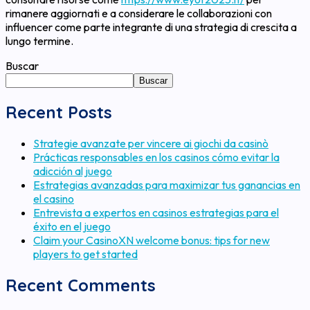
rimanere aggiornati e a considerare le collaborazioni con
influencer come parte integrante di una strategia di crescita a
lungo termine.
Buscar
Buscar
Recent Posts
Strategie avanzate per vincere ai giochi da casinò
Prácticas responsables en los casinos cómo evitar la
adicción al juego
Estrategias avanzadas para maximizar tus ganancias en
el casino
Entrevista a expertos en casinos estrategias para el
éxito en el juego
Claim your CasinoXN welcome bonus: tips for new
players to get started
Recent Comments