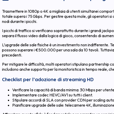
Trasmettere in 1080p o 4K a migliaia di utenti simultanei comporta
totale supera i 75 Gbps. Per gestire questa mole, gli operatori si
nodi durante i picchi.
I picchi di traffico si verificano soprattutto durante i grandi ja
separa il flusso video dalla logica di gioco, consentendo di aumen
L’upgrade delle sale fisiche è un investimento non indifferente.
possono superare i €500.000 per una sala da 10 tavoli. Tuttavi
precedenti.
Per mitigare le difficoltà, molti operatori stipulano partnership
includono anche supporto per la monitoristica in tempo reale, che
Checklist per l’adozione di streaming HD
Verificare la capacità di banda minima: 30 Mbps per utente
Implementare codec HEVC/AV1 su tutti i client.
Stipulare accordi di SLA con provider CDN per scaling aut
Pianificare upgrade delle sale: telecamere 4K, illuminazio