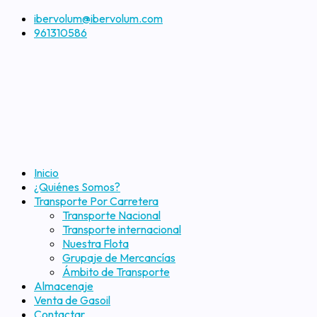
ibervolum@ibervolum.com
961310586
Inicio
¿Quiénes Somos?
Transporte Por Carretera
Transporte Nacional
Transporte internacional
Nuestra Flota
Grupaje de Mercancías
Ámbito de Transporte
Almacenaje
Venta de Gasoil
Contactar