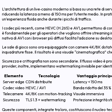
L’architettura di un live‑casino moderno si basa su una rete di serv
riducendo la latenza a meno di 150 ms per l’utente medio. In pra
un’esperienza fluida anche durante i picchi di traffico.
I codec più recenti, come HEVC (H.265) e AV1, permettono di com
è fondamentale per gli operatori che vogliono offrire streaming in
nativa di AV1 con i browser più diffusi facilita l’adozione su desk
Le sale di gioco sono ora equipaggiate con camere 4K/8K dotate 
inquadrature fisse. Il risultato è una visuale “cinematografica” ch
Sicurezza e crittografia non sono secondarie. Il flusso video è pr
provider, inoltre, implementano watermarking invisibile per identif
Elemento
Tecnologia
Vantaggio princip
Server edge
CDN distribuite
Latency < 150 ms
Codec video
HEVC / AV1
Banda ridotta del 35 %
Telecamere
4K/8K con motion‑tracking
Visuale immersiva
Sicurezza
TLS 1.3 + watermarking
Protezione integrità s
Queste componenti, integrate tra loro, costituiscono il nucleo tec