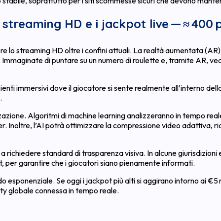
stabile, soprattutto per i siti scommesse sicuri che devono mantene
lo streaming HD e i jackpot live — ≈ 400 
lo streaming HD oltre i confini attuali. La realtà aumentata (AR) c
. Immaginate di puntare su un numero di roulette e, tramite AR, ved
nti immersivi dove il giocatore si sente realmente all’interno dell
.
lizzazione. Algoritmi di machine learning analizzeranno in tempo r
yer. Inoltre, l’AI potrà ottimizzare la compressione video adattiva, 
 a richiedere standard di trasparenza visiva. In alcune giurisdizioni
ot, per garantire che i giocatori siano pienamente informati.
 esponenziale. Se oggi i jackpot più alti si aggirano intorno ai €5
ity globale connessa in tempo reale.