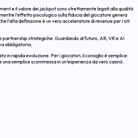
ent e il valore dei jackpot sono strettamente legati alla qualità
entre l’effetto psicologico sulla fiducia del giocatore genera
he l’alta definizione è un vero acceleratore di revenue per i siti
g e partnership strategiche. Guardando al futuro, AR, VR e AI
va obbligatoria.
o in rapida evoluzione. Per i giocatori, il consiglio è semplice:
are una semplice scommessa in un’esperienza da vero casinò.