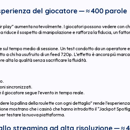
sperienza del giocatore — ≈ 400 parole
air play” aumenta notevolmente. I giocatori possono vedere con chi
iduce il sospetto di manipolazione e rafforza la fiducia, un fattore
ce sul tempo medio di sessione. Un test condotto da un operatore e
to a chi ha usufruito di un feed 720p. L’effetto è ancora più marcat
lta la qualità senza sacrificare la fluidità.
co.
ni sincronizzati.
 il giocatore segue l’evento in tempo reale.
e la pallina della roulette con ogni dettaglio” rende l’esperienza p
ersione mostrano che i casinò che hanno introdotto il “Jackpot Spotl
 per testare la nuova piattaforma.
 allo streaming ad alta risoluzione — ≈ 