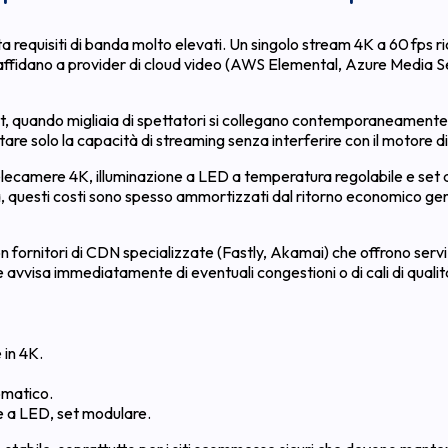
 requisiti di banda molto elevati. Un singolo stream 4K a 60 fps ric
 affidano a provider di cloud video (AWS Elemental, Azure Media Ser
ckpot, quando migliaia di spettatori si collegano contemporaneamente
tare solo la capacità di streaming senza interferire con il motore di
 Telecamere 4K, illuminazione a LED a temperatura regolabile e set 
a, questi costi sono spesso ammortizzati dal ritorno economico g
 con fornitori di CDN specializzate (Fastly, Akamai) che offrono se
 avvisa immediatamente di eventuali congestioni o di cali di qualit
 in 4K.
omatico.
ne a LED, set modulare.