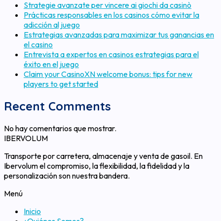
Strategie avanzate per vincere ai giochi da casinò
Prácticas responsables en los casinos cómo evitar la
adicción al juego
Estrategias avanzadas para maximizar tus ganancias en
el casino
Entrevista a expertos en casinos estrategias para el
éxito en el juego
Claim your CasinoXN welcome bonus: tips for new
players to get started
Recent Comments
No hay comentarios que mostrar.
IBERVOLUM
Transporte por carretera, almacenaje y venta de gasoil. En
Ibervolum el compromiso, la flexibilidad, la fidelidad y la
personalización son nuestra bandera.
Menú
Inicio
¿Quiénes Somos?