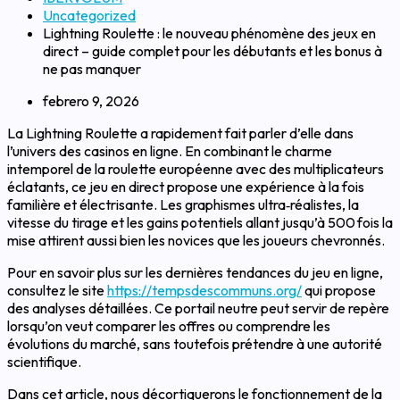
Uncategorized
Lightning Roulette : le nouveau phénomène des jeux en
direct – guide complet pour les débutants et les bonus à
ne pas manquer
febrero 9, 2026
La Lightning Roulette a rapidement fait parler d’elle dans
l’univers des casinos en ligne. En combinant le charme
intemporel de la roulette européenne avec des multiplicateurs
éclatants, ce jeu en direct propose une expérience à la fois
familière et électrisante. Les graphismes ultra‑réalistes, la
vitesse du tirage et les gains potentiels allant jusqu’à 500 fois la
mise attirent aussi bien les novices que les joueurs chevronnés.
Pour en savoir plus sur les dernières tendances du jeu en ligne,
consultez le site
https://tempsdescommuns.org/
qui propose
des analyses détaillées. Ce portail neutre peut servir de repère
lorsqu’on veut comparer les offres ou comprendre les
évolutions du marché, sans toutefois prétendre à une autorité
scientifique.
Dans cet article, nous décortiquerons le fonctionnement de la