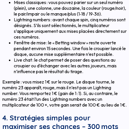
Mises classiques : vous pouvez parier sur un seul numéro
(plein), une colonne, une douzaine, la couleur (rouge/noir),
le pair/impair ou le manque/plus (1‑18 / 19‑36).
Lightning numbers : avant chaque spin, cinq numéros sont
désignés. S’ils sont sélectionnés, le multiplicateur
s’applique uniquement aux mises placées directement sur
ces numéros.
Fenêtre de mise : le « Betting window » reste ouverte
pendant environ 15 secondes. Une fois le croupier lancé le
disque, aucune mise supplémentaire n’est possible.
Live chat : le chat permet de poser des questions au
croupier ou d’échanger avec les autres joueurs, mais
n’influence pas le résultat du tirage.
Exemple : vous misez 1 € sur le rouge. Le disque tourne, le
numéro 23 apparaît, rouge, mais il n’est pas un Lightning
number. Vous remportez 1 € (gain de 1 : 1). Si, au contraire, le
numéro 23 était l’un des Lightning numbers avec un
multiplicateur de 100 ×, votre gain serait de 100 € au lieu de 1 €.
4. Stratégies simples pour
maximiser ses chances – 300 mots