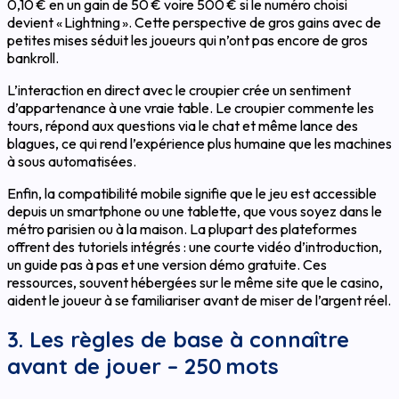
0,10 € en un gain de 50 € voire 500 € si le numéro choisi
devient « Lightning ». Cette perspective de gros gains avec de
petites mises séduit les joueurs qui n’ont pas encore de gros
bankroll.
L’interaction en direct avec le croupier crée un sentiment
d’appartenance à une vraie table. Le croupier commente les
tours, répond aux questions via le chat et même lance des
blagues, ce qui rend l’expérience plus humaine que les machines
à sous automatisées.
Enfin, la compatibilité mobile signifie que le jeu est accessible
depuis un smartphone ou une tablette, que vous soyez dans le
métro parisien ou à la maison. La plupart des plateformes
offrent des tutoriels intégrés : une courte vidéo d’introduction,
un guide pas à pas et une version démo gratuite. Ces
ressources, souvent hébergées sur le même site que le casino,
aident le joueur à se familiariser avant de miser de l’argent réel.
3. Les règles de base à connaître
avant de jouer – 250 mots