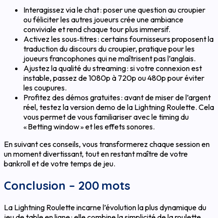
Interagissez via le chat : poser une question au croupier
ou féliciter les autres joueurs crée une ambiance
conviviale et rend chaque tour plus immersif.
Activez les sous‑titres : certains fournisseurs proposent la
traduction du discours du croupier, pratique pour les
joueurs francophones qui ne maîtrisent pas l’anglais.
Ajustez la qualité du streaming : si votre connexion est
instable, passez de 1080p à 720p ou 480p pour éviter
les coupures.
Profitez des démos gratuites : avant de miser de l’argent
réel, testez la version demo de la Lightning Roulette. Cela
vous permet de vous familiariser avec le timing du
« Betting window » et les effets sonores.
En suivant ces conseils, vous transformerez chaque session en
un moment divertissant, tout en restant maître de votre
bankroll et de votre temps de jeu.
Conclusion – 200 mots
La Lightning Roulette incarne l’évolution la plus dynamique du
jeu de table en ligne : elle combine la simplicité de la roulette