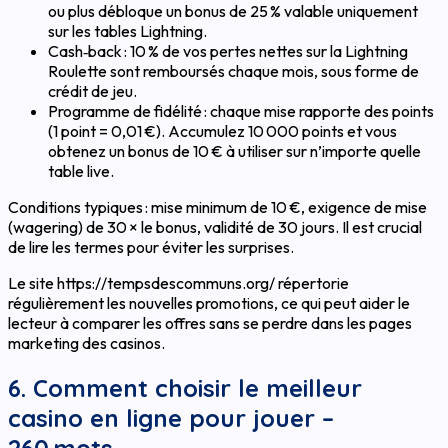
ou plus débloque un bonus de 25 % valable uniquement
sur les tables Lightning.
Cash‑back : 10 % de vos pertes nettes sur la Lightning
Roulette sont remboursés chaque mois, sous forme de
crédit de jeu.
Programme de fidélité : chaque mise rapporte des points
(1 point = 0,01 €). Accumulez 10 000 points et vous
obtenez un bonus de 10 € à utiliser sur n’importe quelle
table live.
Conditions typiques : mise minimum de 10 €, exigence de mise
(wagering) de 30 × le bonus, validité de 30 jours. Il est crucial
de lire les termes pour éviter les surprises.
Le site https://tempsdescommuns.org/ répertorie
régulièrement les nouvelles promotions, ce qui peut aider le
lecteur à comparer les offres sans se perdre dans les pages
marketing des casinos.
6. Comment choisir le meilleur
casino en ligne pour jouer –