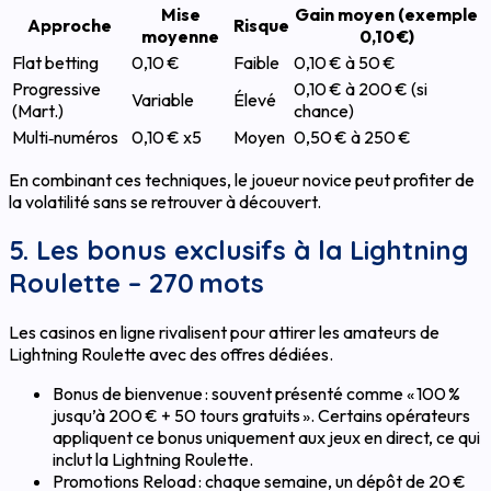
Mise
Gain moyen (exemple
Approche
Risque
moyenne
0,10 €)
Flat betting
0,10 €
Faible
0,10 € à 50 €
Progressive
0,10 € à 200 € (si
Variable
Élevé
(Mart.)
chance)
Multi‑numéros
0,10 € x5
Moyen
0,50 € à 250 €
En combinant ces techniques, le joueur novice peut profiter de
la volatilité sans se retrouver à découvert.
5. Les bonus exclusifs à la Lightning
Roulette – 270 mots
Les casinos en ligne rivalisent pour attirer les amateurs de
Lightning Roulette avec des offres dédiées.
Bonus de bienvenue : souvent présenté comme « 100 %
jusqu’à 200 € + 50 tours gratuits ». Certains opérateurs
appliquent ce bonus uniquement aux jeux en direct, ce qui
inclut la Lightning Roulette.
Promotions Reload : chaque semaine, un dépôt de 20 €