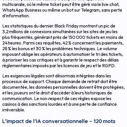
multicanale, où le même ticket peut être géré via le live‑chat,
WhatsApp Business ou même un bot sur Telegram, sans perte
d’information.
Les statistiques du dernier Black Friday montrent un pic de
3,2 millions de connexions simultanées sur les sites de jeu les
plus fréquentés, générant près de 150 000 tickets en moins de
24 heures. Parmi ces requêtes, 42 % concernent les paiements,
28 % les bonus et 30 % les problèmes techniques. Le volume
imposant oblige les opérateurs à automatiser le tri des tickets,
à prioriser les cas critiques et à garantir le respect des délais
réglementaires imposés par les licences de jeu et le RGPD.
Les exigences légales sont désormais intégrées dans les
processus de support. Chaque demande de retrait doit être
documentée, les données personnelles doivent être protégées,
et les joueurs ont le droit d’accéder à leurs historiques de
communication. Le non‑respect de ces règles expose les
casinos à des sanctions lourdes et à une perte de confiance
irréversible.
L’impact de l’IA conversationnelle – 120 mots