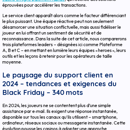
éprouvées pour accélérer les transactions.
Le service client apparaît alors comme le facteur différenciant
le plus puissant. Une équipe réactive peut non seulement
désamorcer une situation conflictuelle, mais aussi fidéliser le
joueur en lui offrant un sentiment de sécurité et de
reconnaissance. Dans la suite de cet article, nous comparerons
trois plateformes leaders – désignées ici comme Plateforme
A, B et C – en mettant en lumière leurs équipes « heroes », leurs
outils et les leçons à retenir pour les opérateurs de taille
moyenne.
Le paysage du support client en
2024 – tendances et exigences du
Black Friday – 340 mots
En 2024, les joueurs ne se contentent plus d’une simple
assistance par e‑mail. Ils exigent une réponse instantanée,
disponible sur tous les canaux qu’ils utilisent – smartphone,
ordinateur, réseaux sociaux ou messagerie instantanée. Cette
évolution pousse les casinos à adopter une approche