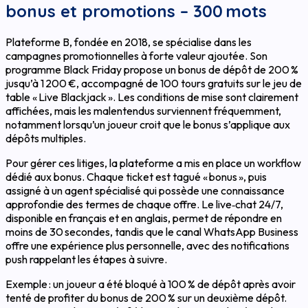
bonus et promotions – 300 mots
Plateforme B, fondée en 2018, se spécialise dans les
campagnes promotionnelles à forte valeur ajoutée. Son
programme Black Friday propose un bonus de dépôt de 200 %
jusqu’à 1 200 €, accompagné de 100 tours gratuits sur le jeu de
table « Live Blackjack ». Les conditions de mise sont clairement
affichées, mais les malentendus surviennent fréquemment,
notamment lorsqu’un joueur croit que le bonus s’applique aux
dépôts multiples.
Pour gérer ces litiges, la plateforme a mis en place un workflow
dédié aux bonus. Chaque ticket est tagué « bonus », puis
assigné à un agent spécialisé qui possède une connaissance
approfondie des termes de chaque offre. Le live‑chat 24/7,
disponible en français et en anglais, permet de répondre en
moins de 30 secondes, tandis que le canal WhatsApp Business
offre une expérience plus personnelle, avec des notifications
push rappelant les étapes à suivre.
Exemple : un joueur a été bloqué à 100 % de dépôt après avoir
tenté de profiter du bonus de 200 % sur un deuxième dépôt.