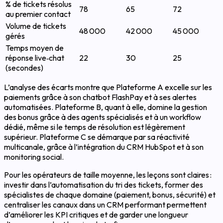
% de tickets résolus
78
65
72
au premier contact
Volume de tickets
48 000
42 000
45 000
gérés
Temps moyen de
réponse live‑chat
22
30
25
(secondes)
L’analyse des écarts montre que Plateforme A excelle sur les
paiements grâce à son chatbot FlashPay et à ses alertes
automatisées. Plateforme B, quant à elle, domine la gestion
des bonus grâce à des agents spécialisés et à un workflow
dédié, même si le temps de résolution est légèrement
supérieur. Plateforme C se démarque par sa réactivité
multicanale, grâce à l’intégration du CRM HubSpot et à son
monitoring social.
Pour les opérateurs de taille moyenne, les leçons sont claires :
investir dans l’automatisation du tri des tickets, former des
spécialistes de chaque domaine (paiement, bonus, sécurité) et
centraliser les canaux dans un CRM performant permettent
d’améliorer les KPI critiques et de garder une longueur