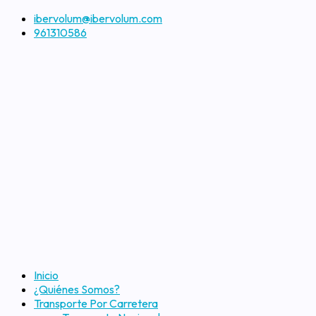
ibervolum@ibervolum.com
961310586
Inicio
¿Quiénes Somos?
Transporte Por Carretera