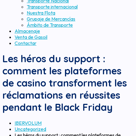
Transporte Nacional
Transporte internacional
Nuestra Flota
Grupaje de Mercancías
Ámbito de Transporte
Almacenaje
Venta de Gasoil
Contactar
Les héros du support :
comment les plateformes
de casino transforment les
réclamations en réussites
pendant le Black Friday
IBERVOLUM
Uncategorized
Les héros du support : comment les plateformes de