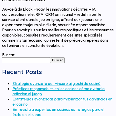
Au-delà du Black Friday, les innovations décrites – IA
conversationnelle, RPA, CRM omnicanal – redéfiniront le
service client dans le jeu en ligne, offrant aux joueurs une
expérience toujours plus fluide, sécurisée et personnalisée.
Pour en savoir plus sur les meilleures pratiques et les ressources
disponibles, consultez régulièrement des sites spécialisés
comme Instantecasino, qui restent de précieux repères dans
cet univers en constante évolution.
Buscar
Buscar
Recent Posts
Strategie avanzate per vincere ai giochi da casinò
Prácticas responsables en los casinos cómo evitar la
adicción al juego
Estrategias avanzadas para maximizar tus ganancias en
el casino
Entrevista a expertos en casinos estrategias para el
éxito en el juego