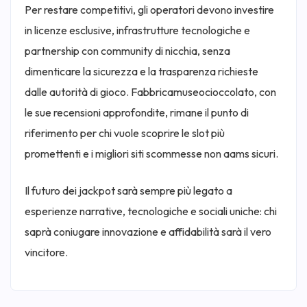
Per restare competitivi, gli operatori devono investire
in licenze esclusive, infrastrutture tecnologiche e
partnership con community di nicchia, senza
dimenticare la sicurezza e la trasparenza richieste
dalle autorità di gioco. Fabbricamuseocioccolato, con
le sue recensioni approfondite, rimane il punto di
riferimento per chi vuole scoprire le slot più
promettenti e i migliori siti scommesse non aams sicuri.
Il futuro dei jackpot sarà sempre più legato a
esperienze narrative, tecnologiche e sociali uniche: chi
saprà coniugare innovazione e affidabilità sarà il vero
vincitore.