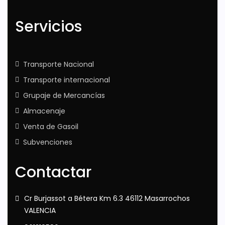
Servicios
Transporte Nacional
Transporte internacional
Grupaje de Mercancías
Almacenaje
Venta de Gasoil
Subvenciones
Contactar
Cr Burjassot a Bétera Km 6.3 46112 Masarrochos
VALENCIA