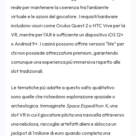
reale per mantenere la coerenza tra l’ambiente
virtuale e le azioni del giocatore. I requisiti hardware
includono visori come Oculus Quest 2 o HTC Vive per la
VR, mentre per l’AR è sufficiente un dispositivo iOS 12+
o Android 9+. I casinò possono offrire versioni “lite” per
chi non possiede attrezzature premium, garantendo
comunque una esperienza più immersiva rispetto alle
slot tradizionali.
Le tematiche più adatte a questo salto qualitativo
sono quelle che richiedono esplorazione spaziale o
archeologica. Immaginate
Space Expedition X
, una
slot VR in cui il giocatore pilota una navicella attraverso
una nebulosa, raccoglie artefatti alieni e sblocca un
jackpot di 1 milione di euro quando completa una