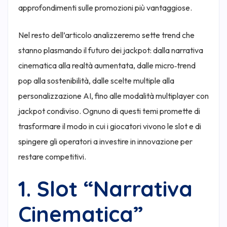
approfondimenti sulle promozioni più vantaggiose.
Nel resto dell’articolo analizzeremo sette trend che
stanno plasmando il futuro dei jackpot: dalla narrativa
cinematica alla realtà aumentata, dalle micro‑trend
pop alla sostenibilità, dalle scelte multiple alla
personalizzazione AI, fino alle modalità multiplayer con
jackpot condiviso. Ognuno di questi temi promette di
trasformare il modo in cui i giocatori vivono le slot e di
spingere gli operatori a investire in innovazione per
restare competitivi.
1. Slot “Narrativa
Cinematica”