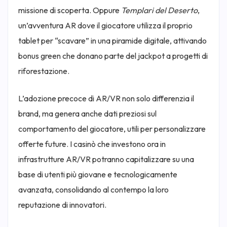
missione di scoperta. Oppure
Templari del Deserto
,
un’avventura AR dove il giocatore utilizza il proprio
tablet per “scavare” in una piramide digitale, attivando
bonus green che donano parte del jackpot a progetti di
riforestazione.
L’adozione precoce di AR/VR non solo differenzia il
brand, ma genera anche dati preziosi sul
comportamento del giocatore, utili per personalizzare
offerte future. I casinò che investono ora in
infrastrutture AR/VR potranno capitalizzare su una
base di utenti più giovane e tecnologicamente
avanzata, consolidando al contempo la loro
reputazione di innovatori.