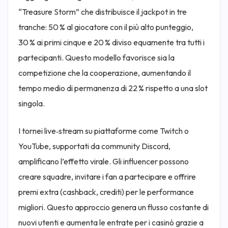
“Treasure Storm” che distribuisce il jackpot in tre
tranche: 50 % al giocatore con il più alto punteggio,
30 % ai primi cinque e 20 % diviso equamente tra tutti i
partecipanti. Questo modello favorisce sia la
competizione che la cooperazione, aumentando il
tempo medio di permanenza di 22 % rispetto a una slot
singola.
I tornei live‑stream su piattaforme come Twitch o
YouTube, supportati da community Discord,
amplificano l’effetto virale. Gli influencer possono
creare squadre, invitare i fan a partecipare e offrire
premi extra (cashback, crediti) per le performance
migliori. Questo approccio genera un flusso costante di
nuovi utenti e aumenta le entrate per i casinò grazie a