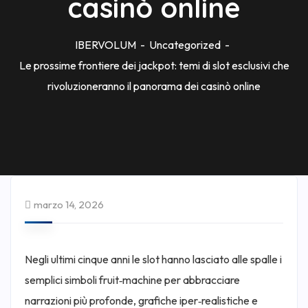
casinò online
IBERVOLUM
Uncategorized
Le prossime frontiere dei jackpot: temi di slot esclusivi che
rivoluzioneranno il panorama dei casinò online
marzo 14, 2026
Negli ultimi cinque anni le slot hanno lasciato alle spalle i
semplici simboli fruit‑machine per abbracciare
narrazioni più profonde, grafiche iper‑realistiche e