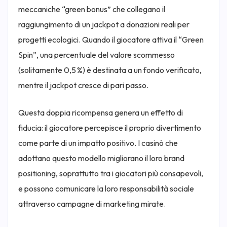
meccaniche “green bonus” che collegano il
raggiungimento di un jackpot a donazioni reali per
progetti ecologici. Quando il giocatore attiva il “Green
Spin”, una percentuale del valore scommesso
(solitamente 0,5 %) è destinata a un fondo verificato,
mentre il jackpot cresce di pari passo.
Questa doppia ricompensa genera un effetto di
fiducia: il giocatore percepisce il proprio divertimento
come parte di un impatto positivo. I casinò che
adottano questo modello migliorano il loro brand
positioning, soprattutto tra i giocatori più consapevoli,
e possono comunicare la loro responsabilità sociale
attraverso campagne di marketing mirate.