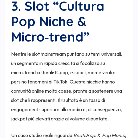
3. Slot “Cultura
Pop Niche &
Micro‑trend”
Mentre le slot mainstream puntano su temi universali,
un segmento in rapida crescita si focalizza su
micro‑trend culturali: K‑pop, e‑sport, meme virali e
persino fenomeni di TikTok. Queste nicchie hanno
comunità online molto coese, pronte a sostenere una
slot che li rappresenti. Il risultato è un tasso di
engagement superiore alla media e, di conseguenza,
jackpot più elevati grazie al volume di puntate.
Un caso studio reale riguarda
BeatDrop: K‑Pop Mania
,