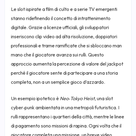
Le slot ispirate a film di culto e a serie TV emergenti
stanno ridefinendo il concetto di intrattenimento
digitale. Grazie a licenze ufficiali, gli sviluppatori
inseriscono clip video ad alta risoluzione, doppiatori
professionali e trame ramificate che si sbloccano man
mano che il giocatore avanza sui rulli. Questo
approccio aumenta la percezione di valore del jackpot
perché il giocatore sente di partecipare a una storia
completa, non a un semplice gioco d’azzardo.
Un esempio ipotetico è
Neo‑Tokyo Heist
, una slot
cyber‑punk ambientata in una metropoli futuristica. I
rulli rappresentano i quartieri della città, mentre le linee
di pagamento sono missioni di rapina. Ogni volta che il
giocatore completa una missione, un breve video