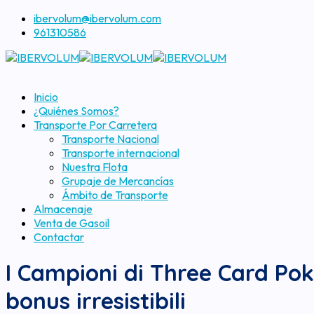
ibervolum@ibervolum.com
961310586
Inicio
¿Quiénes Somos?
Transporte Por Carretera
Transporte Nacional
Transporte internacional
Nuestra Flota
Grupaje de Mercancías
Ámbito de Transporte
Almacenaje
Venta de Gasoil
Contactar
I Campioni di Three Card Poke
bonus irresistibili