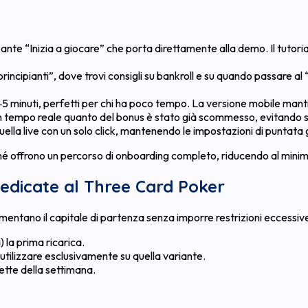
ante “Inizia a giocare” che porta direttamente alla demo. Il tutor
rincipianti”, dove trovi consigli su bankroll e su quando passare al “
inuti, perfetti per chi ha poco tempo. La versione mobile mantiene
n tempo reale quanto del bonus è stato già scommesso, evitando 
lla live con un solo click, mantenendo le impostazioni di puntata 
offrono un percorso di onboarding completo, riducendo al minimo 
edicate al Three Card Poker
umentano il capitale di partenza senza imporre restrizioni eccessiv
) la prima ricarica.
utilizzare esclusivamente su quella variante.
nette della settimana.