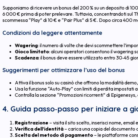
Supponiamo di ricevere un bonus del 200 % su un deposito di 100 
6 000 € prima di poter prelevare. Tuttavia, concentrandoti sul T
scommessa “Play” di 10 € e “Pair Plus” di 5 €. Dopo circa 400 ma
Condizioni da leggere attentamente
Wagering
: il numero di volte che devi scommettere l’impo
Gioco limitato
: alcuni operatori consentono il wagering so
Scadenza
: il bonus deve essere utilizzato entro 30‑45 gior
Suggerimenti per ottimizzare l’uso del bonus
Attiva il bonus solo su casinò che offrono la modalità demo,
Usa la funzione “Auto‑Play” con limiti di perdita impostati a 
Controlla la sezione “Promozioni ricorrenti” di Epigenesys, d
4. Guida passo‑passo per iniziare a g
Registrazione
– visita il sito scelto, inserisci nome, emai
Verifica dell’identità
– carica una copia del documento d’
Scelta del metodo di pagamento
– le piattaforme consig