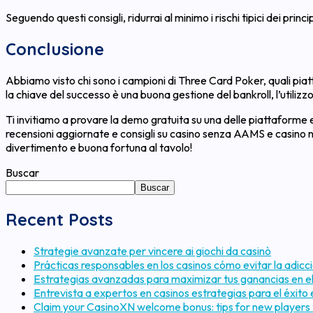
Seguendo questi consigli, ridurrai al minimo i rischi tipici dei princi
Conclusione
Abbiamo visto chi sono i campioni di Three Card Poker, quali piat
la chiave del successo è una buona gestione del bankroll, l’utilizzo 
Ti invitiamo a provare la demo gratuita su una delle piattaforme el
recensioni aggiornate e consigli su casino senza AAMS e casino no
divertimento e buona fortuna al tavolo!
Buscar
Buscar
Recent Posts
Strategie avanzate per vincere ai giochi da casinò
Prácticas responsables en los casinos cómo evitar la adicci
Estrategias avanzadas para maximizar tus ganancias en el
Entrevista a expertos en casinos estrategias para el éxito 
Claim your CasinoXN welcome bonus: tips for new players 