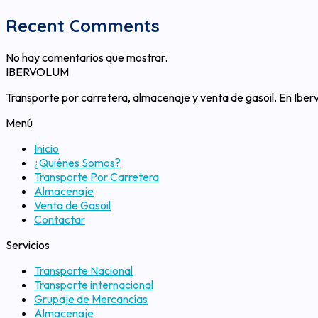
Recent Comments
No hay comentarios que mostrar.
IBERVOLUM
Transporte por carretera, almacenaje y venta de gasoil. En Ibervo
Menú
Inicio
¿Quiénes Somos?
Transporte Por Carretera
Almacenaje
Venta de Gasoil
Contactar
Servicios
Transporte Nacional
Transporte internacional
Grupaje de Mercancías
Almacenaje