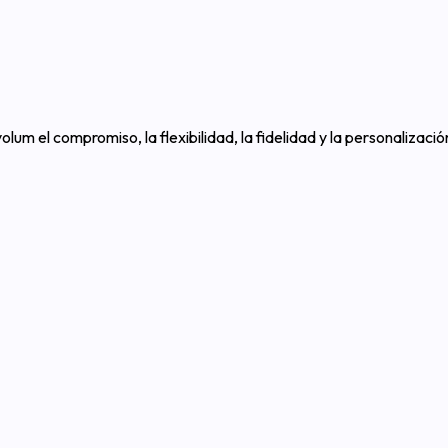
lum el compromiso, la flexibilidad, la fidelidad y la personalizaci