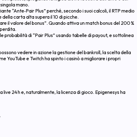
a singola mano.
riante “Ante‑Pair Plus” perché, secondo i suoi calcoli, il RTP medio
della carta alta supera il 10 di picche.
are il valore del bonus”. Quando attiva un match bonus del 200 %
 perdita.
 probabilità di “Pair Plus” usando tabelle di payout, e sottolinea
i possono vedere in azione la gestione del bankroll, la scelta della
me YouTube e Twitch ha spinto i casinò a migliorare i propri
za live 24 h e, naturalmente, la licenza di gioco. Epigenesys ha
.