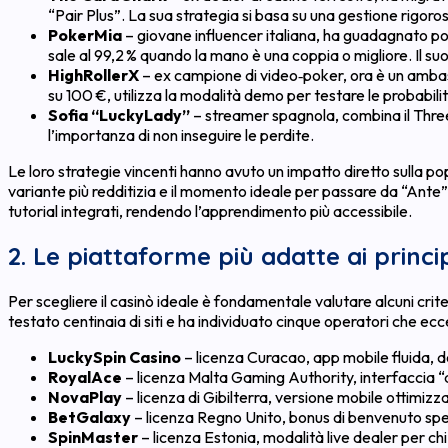
“Pair Plus”. La sua strategia si basa su una gestione rigoro
PokerMia
– giovane influencer italiana, ha guadagnato popo
sale al 99,2 % quando la mano è una coppia o migliore. Il suo
HighRollerX
– ex campione di video‑poker, ora è un ambas
su 100 €, utilizza la modalità demo per testare le probabilit
Sofia “LuckyLady”
– streamer spagnola, combina il Three 
l’importanza di non inseguire le perdite.
Le loro strategie vincenti hanno avuto un impatto diretto sulla popol
variante più redditizia e il momento ideale per passare da “Ante” 
tutorial integrati, rendendo l’apprendimento più accessibile.
2. Le piattaforme più adatte ai princi
Per scegliere il casinò ideale è fondamentale valutare alcuni crite
testato centinaia di siti e ha individuato cinque operatori che eccel
LuckySpin Casino
– licenza Curacao, app mobile fluida, 
RoyalAce
– licenza Malta Gaming Authority, interfaccia “dr
NovaPlay
– licenza di Gibilterra, versione mobile ottimizza
BetGalaxy
– licenza Regno Unito, bonus di benvenuto spec
SpinMaster
– licenza Estonia, modalità live dealer per chi