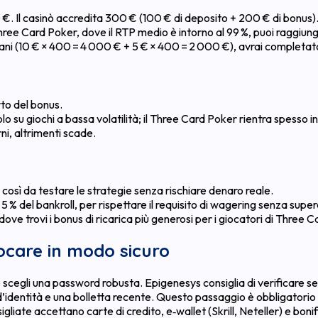
€. Il casinò accredita 300 € (100 € di deposito + 200 € di bonus).
hree Card Poker, dove il RTP medio è intorno al 99 %, puoi raggiun
ni (10 € × 400 = 4 000 € + 5 € × 400 = 2 000 €), avrai completato
rto del bonus.
lo su giochi a bassa volatilità; il Three Card Poker rientra spesso 
ni, altrimenti scade.
 così da testare le strategie senza rischiare denaro reale.
5 % del bankroll, per rispettare il requisito di wagering senza super
ove trovi i bonus di ricarica più generosi per i giocatori di Three 
iocare in modo sicuro
l e scegli una password robusta. Epigenesys consiglia di verificare s
identità e una bolletta recente. Questo passaggio è obbligatorio p
liate accettano carte di credito, e‑wallet (Skrill, Neteller) e bonifici