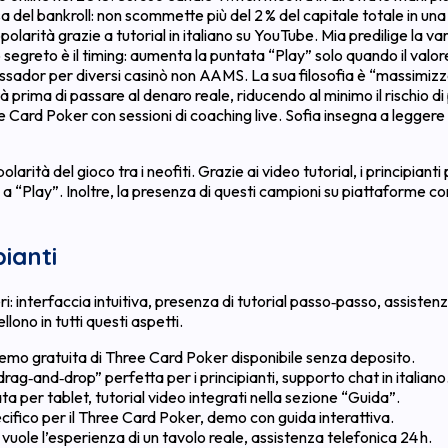
sa del bankroll: non scommette più del 2 % del capitale totale in un
larità grazie a tutorial in italiano su YouTube. Mia predilige la va
 segreto è il timing: aumenta la puntata “Play” solo quando il valore 
sador per diversi casinò non AAMS. La sua filosofia è “massimizz
à prima di passare al denaro reale, riducendo al minimo il rischio di
Card Poker con sessioni di coaching live. Sofia insegna a leggere le
arità del gioco tra i neofiti. Grazie ai video tutorial, i principiant
a “Play”. Inoltre, la presenza di questi campioni su piattaforme co
pianti
ri: interfaccia intuitiva, presenza di tutorial passo‑passo, assisten
lono in tutti questi aspetti.
demo gratuita di Three Card Poker disponibile senza deposito.
ag‑and‑drop” perfetta per i principianti, supporto chat in italiano
ta per tablet, tutorial video integrati nella sezione “Guida”.
ifico per il Three Card Poker, demo con guida interattiva.
 vuole l’esperienza di un tavolo reale, assistenza telefonica 24 h.