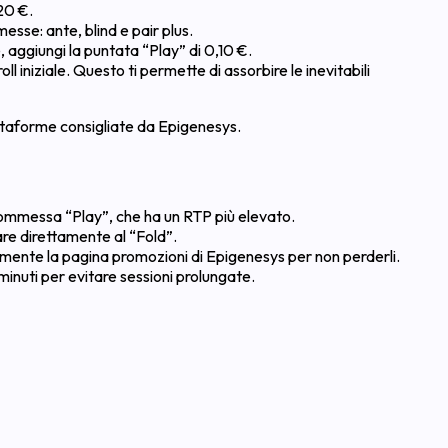
20 €.
sse: ante, blind e pair plus.
 aggiungi la puntata “Play” di 0,10 €.
oll iniziale. Questo ti permette di assorbire le inevitabili
attaforme consigliate da Epigenesys.
scommessa “Play”, che ha un RTP più elevato.
are direttamente al “Fold”.
armente la pagina promozioni di Epigenesys per non perderli.
minuti per evitare sessioni prolungate.