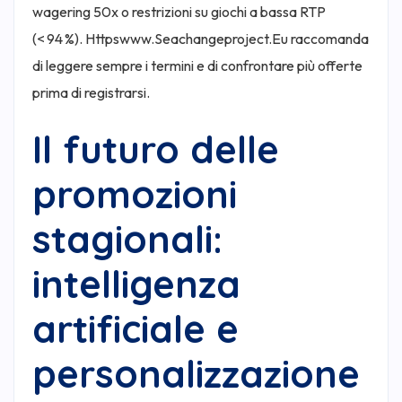
wagering 50x o restrizioni su giochi a bassa RTP
(< 94 %). Httpswww.Seachangeproject.Eu raccomanda
di leggere sempre i termini e di confrontare più offerte
prima di registrarsi.
Il futuro delle
promozioni
stagionali:
intelligenza
artificiale e
personalizzazione