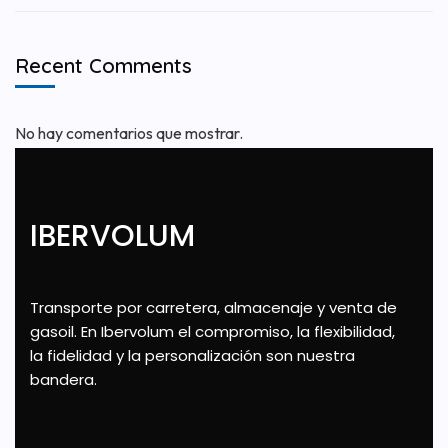
Recent Comments
No hay comentarios que mostrar.
IBERVOLUM
Transporte por carretera, almacenaje y venta de
gasoil. En Ibervolum el compromiso, la flexibilidad,
la fidelidad y la personalización son nuestra
bandera.