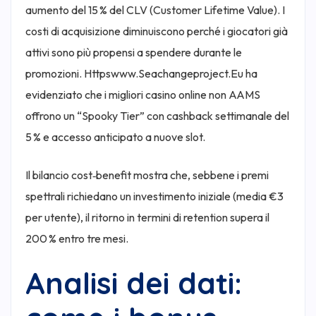
aumento del 15 % del CLV (Customer Lifetime Value). I
costi di acquisizione diminuiscono perché i giocatori già
attivi sono più propensi a spendere durante le
promozioni. Httpswww.Seachangeproject.Eu ha
evidenziato che i migliori casino online non AAMS
offrono un “Spooky Tier” con cashback settimanale del
5 % e accesso anticipato a nuove slot.
Il bilancio cost‑benefit mostra che, sebbene i premi
spettrali richiedano un investimento iniziale (media €3
per utente), il ritorno in termini di retention supera il
200 % entro tre mesi.
Analisi dei dati: