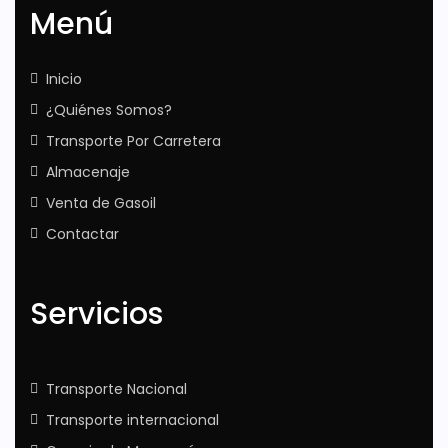
Menú
Inicio
¿Quiénes Somos?
Transporte Por Carretera
Almacenaje
Venta de Gasoil
Contactar
Servicios
Transporte Nacional
Transporte internacional