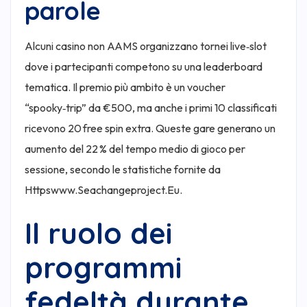
parole
Alcuni casino non AAMS organizzano tornei live‑slot
dove i partecipanti competono su una leaderboard
tematica. Il premio più ambito è un voucher
“spooky‑trip” da €500, ma anche i primi 10 classificati
ricevono 20 free spin extra. Queste gare generano un
aumento del 22 % del tempo medio di gioco per
sessione, secondo le statistiche fornite da
Httpswww.Seachangeproject.Eu.
Il ruolo dei
programmi
fedeltà durante