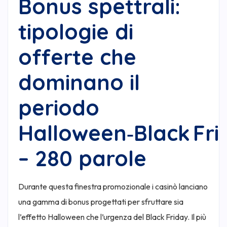
Bonus spettrali:
tipologie di
offerte che
dominano il
periodo
Halloween‑Black Fri
– 280 parole
Durante questa finestra promozionale i casinò lanciano
una gamma di bonus progettati per sfruttare sia
l’effetto Halloween che l’urgenza del Black Friday. Il più