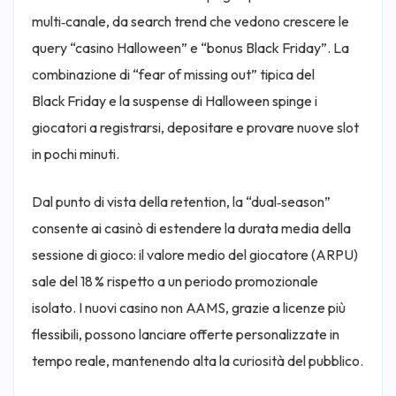
multi‑canale, da search trend che vedono crescere le
query “casino Halloween” e “bonus Black Friday”. La
combinazione di “fear of missing out” tipica del
Black Friday e la suspense di Halloween spinge i
giocatori a registrarsi, depositare e provare nuove slot
in pochi minuti.
Dal punto di vista della retention, la “dual‑season”
consente ai casinò di estendere la durata media della
sessione di gioco: il valore medio del giocatore (ARPU)
sale del 18 % rispetto a un periodo promozionale
isolato. I nuovi casino non AAMS, grazie a licenze più
flessibili, possono lanciare offerte personalizzate in
tempo reale, mantenendo alta la curiosità del pubblico.