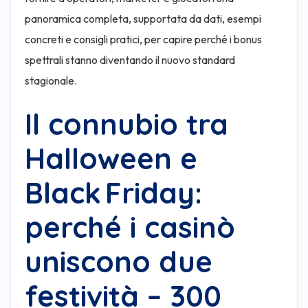
panoramica completa, supportata da dati, esempi
concreti e consigli pratici, per capire perché i bonus
spettrali stanno diventando il nuovo standard
stagionale.
Il connubio tra
Halloween e
Black Friday:
perché i casinò
uniscono due
festività – 300