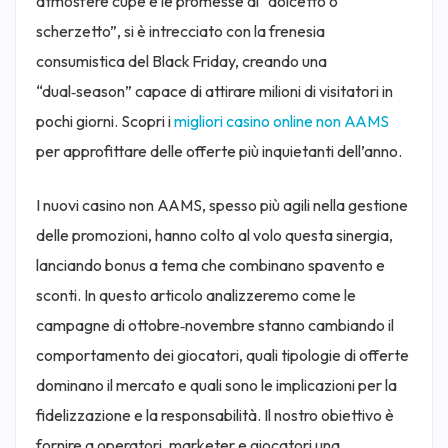
atmosfere cupe e le promesse di “dolcetto o
scherzetto”, si è intrecciato con la frenesia
consumistica del Black Friday, creando una
“dual‑season” capace di attirare milioni di visitatori in
pochi giorni. Scopri i
migliori casino online non AAMS
per approfittare delle offerte più inquietanti dell’anno.
I nuovi casino non AAMS, spesso più agili nella gestione
delle promozioni, hanno colto al volo questa sinergia,
lanciando bonus a tema che combinano spavento e
sconti. In questo articolo analizzeremo come le
campagne di ottobre‑novembre stanno cambiando il
comportamento dei giocatori, quali tipologie di offerte
dominano il mercato e quali sono le implicazioni per la
fidelizzazione e la responsabilità. Il nostro obiettivo è
fornire a operatori, marketer e giocatori una