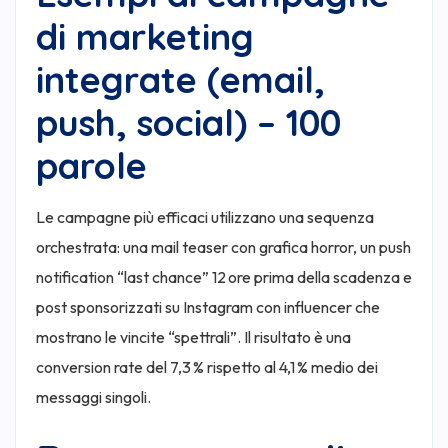
di marketing
integrate (email,
push, social) – 100
parole
Le campagne più efficaci utilizzano una sequenza
orchestrata: una mail teaser con grafica horror, un push
notification “last chance” 12 ore prima della scadenza e
post sponsorizzati su Instagram con influencer che
mostrano le vincite “spettrali”. Il risultato è una
conversion rate del 7,3 % rispetto al 4,1 % medio dei
messaggi singoli.