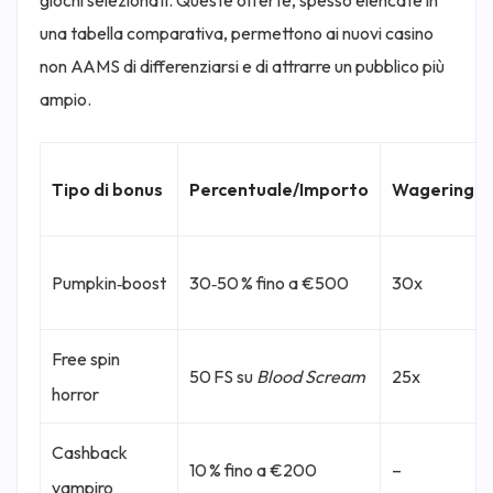
giochi selezionati. Queste offerte, spesso elencate in
una tabella comparativa, permettono ai nuovi casino
non AAMS di differenziarsi e di attrarre un pubblico più
ampio.
Tipo di bonus
Percentuale/Importo
Wagering
Pumpkin‑boost
30‑50 % fino a €500
30x
Free spin
50 FS su
Blood Scream
25x
horror
Cashback
10 % fino a €200
–
vampiro