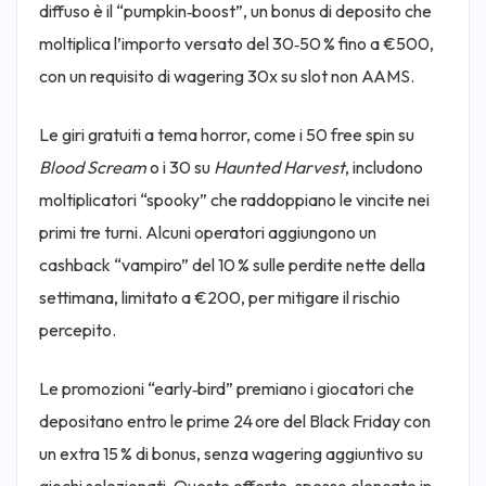
diffuso è il “pumpkin‑boost”, un bonus di deposito che
moltiplica l’importo versato del 30‑50 % fino a €500,
con un requisito di wagering 30x su slot non AAMS.
Le giri gratuiti a tema horror, come i 50 free spin su
Blood Scream
o i 30 su
Haunted Harvest
, includono
moltiplicatori “spooky” che raddoppiano le vincite nei
primi tre turni. Alcuni operatori aggiungono un
cashback “vampiro” del 10 % sulle perdite nette della
settimana, limitato a €200, per mitigare il rischio
percepito.
Le promozioni “early‑bird” premiano i giocatori che
depositano entro le prime 24 ore del Black Friday con
un extra 15 % di bonus, senza wagering aggiuntivo su