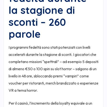
la stagione di
sconti – 260
parole
I programmi fedeltà sono stati potenziati con livelli
accelerati durante la stagione di sconti. I giocatori che
completano missioni “spettrali” – ad esempio 5 depositi
di almeno €50 o 100 spin su slot horror – salgono di un
livello in 48 ore, sbloccando premi “vampiri” come
voucher per ristoranti, merch brandizzato o esperienze
VR a tema horror.
Per il casinò, l’incremento della loyalty equivale a un