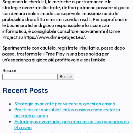
Seguendo le checklist, le metriche di performance e le
strategie avanzate illustrate, i lettori potranno passare al gioco
con denaro reale in modo consapevole, massimizzando le
probabilità di profitto e minimizzando i rischi. Per approfondire
le buone pratiche di gioco responsabile e la sicurezza
informatica, è consigliabile consultare nuovamente il Dime
Project su https://www.dime-project.eu/.
Sperimentate con cautela, registrate i risultati e, passo dopo
passo, trasformate il Free Play in una base solida per
un’esperienza di gioco più profittevole e sostenibile.
Buscar
Buscar
Recent Posts
Strategie avanzate per vincere ai giochi da casinò
Prácticas responsables en los casinos cómo evitar la
adicción al juego
Estrategias avanzadas para maximizar tus ganancias en
el casino