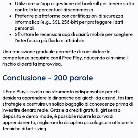
Utilizzare un’app di gestione del bankroll per tenere sotto
controllo le percentuali di scommessa.
Preferire piattaforme con certificazioni di sicurezza
informatica (e.g., SSL 256‑bit) per proteggere i dati
personali.
Sfruttare le recensioni app di casinò mobile per scegliere
l’interfaccia più fluida e affidabile.
Una transizione graduale permette di consolidare le
competenze acquisite con il Free Play, riducendo al minimo il
rischio di perdita improvvisa.
Conclusione – 200 parole
Il Free Play si rivela uno strumento indispensabile per chi
desidera apprendere le dinamiche dei giochi da casinò, testare
strategie e costruire un solido bagaglio di conoscenze prima di
investire denaro reale. Grazie a crediti gratuiti, giri senza
deposito e demo‑mode, è possibile ridurre la curva di
apprendimento, migliorare la disciplina psicologica e affinare le
tecniche di bet sizing.