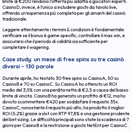
limite di €200 rendono l’offerta più adatta a giocatori esperti.
CasinoD, invece, è l’unico a includere giochi da tavolo live,
offrendo un’esperienza più completa per gli amanti del casinò
tradizionale.
Leggere attentamente i termini & condizioni è fondamentale:
verificare se il bonus è game‑specific, controllare il max win, e
assicurarsi che il periodo di validità sia sufficiente per
completare il wagering.
Case study: un mese di free spins su tre casinò
diversi – 130 parole
Durante aprile, ho testato 30 free spins su CasinoA, 50 su
CasinoB e 70 su CasinoC. Su CasinoA ho ottenuto un ROI
medio del 3,5% con una perdita netta di €2,5 a causa del basso
limite di vincita. CasinoB ha generato un profitto di €12, ma ho
dovuto scommettere €420 per soddisfare il requisito 35x.
CasinoC, nonostante il requisito più alto, ha prodotto il miglior
ROI (5,2%) grazie a slot con RTP 97,8% e una gestione prudente
del bet sizing. Le difficoltà principali sono state la scadenza di 7
giorni per CasinoB e la restrizione a giochi NetEnt per CasinoC.