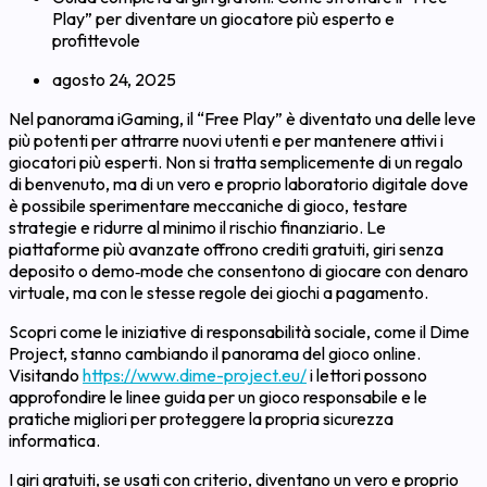
Play” per diventare un giocatore più esperto e
profittevole
agosto 24, 2025
Nel panorama iGaming, il “Free Play” è diventato una delle leve
più potenti per attrarre nuovi utenti e per mantenere attivi i
giocatori più esperti. Non si tratta semplicemente di un regalo
di benvenuto, ma di un vero e proprio laboratorio digitale dove
è possibile sperimentare meccaniche di gioco, testare
strategie e ridurre al minimo il rischio finanziario. Le
piattaforme più avanzate offrono crediti gratuiti, giri senza
deposito o demo‑mode che consentono di giocare con denaro
virtuale, ma con le stesse regole dei giochi a pagamento.
Scopri come le iniziative di responsabilità sociale, come il Dime
Project, stanno cambiando il panorama del gioco online.
Visitando
https://www.dime-project.eu/
i lettori possono
approfondire le linee guida per un gioco responsabile e le
pratiche migliori per proteggere la propria sicurezza
informatica.
I giri gratuiti, se usati con criterio, diventano un vero e proprio