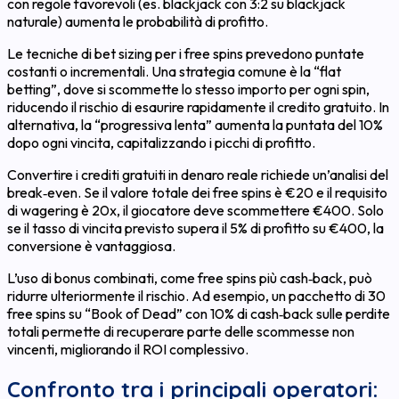
con regole favorevoli (es. blackjack con 3:2 su blackjack
naturale) aumenta le probabilità di profitto.
Le tecniche di bet sizing per i free spins prevedono puntate
costanti o incrementali. Una strategia comune è la “flat
betting”, dove si scommette lo stesso importo per ogni spin,
riducendo il rischio di esaurire rapidamente il credito gratuito. In
alternativa, la “progressiva lenta” aumenta la puntata del 10%
dopo ogni vincita, capitalizzando i picchi di profitto.
Convertire i crediti gratuiti in denaro reale richiede un’analisi del
break‑even. Se il valore totale dei free spins è €20 e il requisito
di wagering è 20x, il giocatore deve scommettere €400. Solo
se il tasso di vincita previsto supera il 5% di profitto su €400, la
conversione è vantaggiosa.
L’uso di bonus combinati, come free spins più cash‑back, può
ridurre ulteriormente il rischio. Ad esempio, un pacchetto di 30
free spins su “Book of Dead” con 10% di cash‑back sulle perdite
totali permette di recuperare parte delle scommesse non
vincenti, migliorando il ROI complessivo.
Confronto tra i principali operatori: