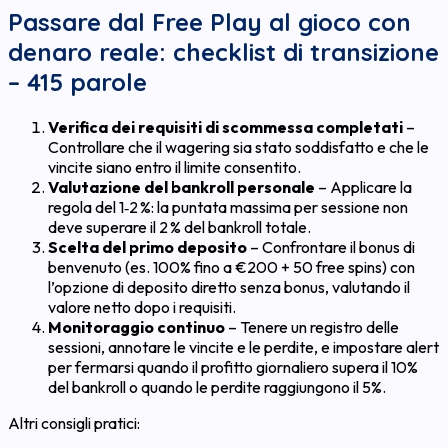
Passare dal Free Play al gioco con
denaro reale: checklist di transizione
– 415 parole
Verifica dei requisiti di scommessa completati
–
Controllare che il wagering sia stato soddisfatto e che le
vincite siano entro il limite consentito.
Valutazione del bankroll personale
– Applicare la
regola del 1‑2 %: la puntata massima per sessione non
deve superare il 2 % del bankroll totale.
Scelta del primo deposito
– Confrontare il bonus di
benvenuto (es. 100% fino a €200 + 50 free spins) con
l’opzione di deposito diretto senza bonus, valutando il
valore netto dopo i requisiti.
Monitoraggio continuo
– Tenere un registro delle
sessioni, annotare le vincite e le perdite, e impostare alert
per fermarsi quando il profitto giornaliero supera il 10%
del bankroll o quando le perdite raggiungono il 5%.
Altri consigli pratici: