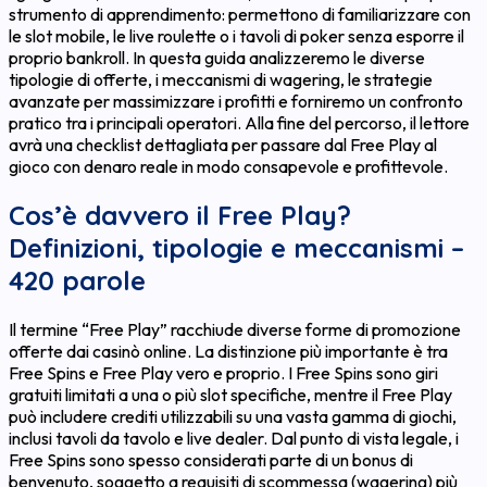
strumento di apprendimento: permettono di familiarizzare con
le slot mobile, le live roulette o i tavoli di poker senza esporre il
proprio bankroll. In questa guida analizzeremo le diverse
tipologie di offerte, i meccanismi di wagering, le strategie
avanzate per massimizzare i profitti e forniremo un confronto
pratico tra i principali operatori. Alla fine del percorso, il lettore
avrà una checklist dettagliata per passare dal Free Play al
gioco con denaro reale in modo consapevole e profittevole.
Cos’è davvero il Free Play?
Definizioni, tipologie e meccanismi –
420 parole
Il termine “Free Play” racchiude diverse forme di promozione
offerte dai casinò online. La distinzione più importante è tra
Free Spins e Free Play vero e proprio. I Free Spins sono giri
gratuiti limitati a una o più slot specifiche, mentre il Free Play
può includere crediti utilizzabili su una vasta gamma di giochi,
inclusi tavoli da tavolo e live dealer. Dal punto di vista legale, i
Free Spins sono spesso considerati parte di un bonus di
benvenuto, soggetto a requisiti di scommessa (wagering) più