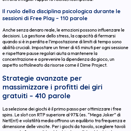
Il ruolo della disciplina psicologica durante le
sessioni di Free Play – 110 parole
Anche senza denaro reale, le emozioni possono influenzare le
decisioni. La gestione dello stress, la capacità di fermarsi
quando si è in perdita e l’impostazione di limiti di tempo sono
abilità cruciali. Impostare un timer di 45 minuti per ogni sessione
e rispettare pause regolari aiuta a mantenere la
concentrazione e a prevenire la dipendenza da gioco, un
aspetto sottolineato da risorse come il Dime Project.
Strategie avanzate per
massimizzare i profitti dei giri
gratuiti – 410 parole
La selezione dei giochi è il primo passo per ottimizzare i free
spins. Le slot con RTP superiore al 97% (es. “Mega Joker” di
NetEnt) e volatilità media offrono un equilibrio tra frequenza e
dimensione delle vincite. Per i giochi da tavolo, scegliere tavoli