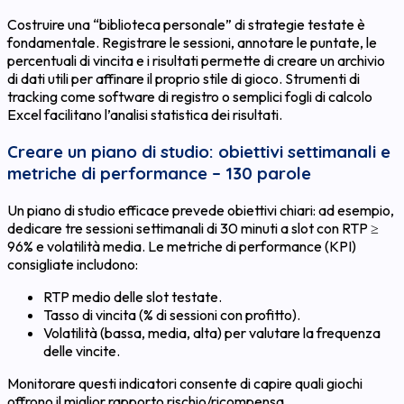
Costruire una “biblioteca personale” di strategie testate è
fondamentale. Registrare le sessioni, annotare le puntate, le
percentuali di vincita e i risultati permette di creare un archivio
di dati utili per affinare il proprio stile di gioco. Strumenti di
tracking come software di registro o semplici fogli di calcolo
Excel facilitano l’analisi statistica dei risultati.
Creare un piano di studio: obiettivi settimanali e
metriche di performance – 130 parole
Un piano di studio efficace prevede obiettivi chiari: ad esempio,
dedicare tre sessioni settimanali di 30 minuti a slot con RTP ≥
96% e volatilità media. Le metriche di performance (KPI)
consigliate includono:
RTP medio delle slot testate.
Tasso di vincita (% di sessioni con profitto).
Volatilità (bassa, media, alta) per valutare la frequenza
delle vincite.
Monitorare questi indicatori consente di capire quali giochi
offrono il miglior rapporto rischio/ricompensa.