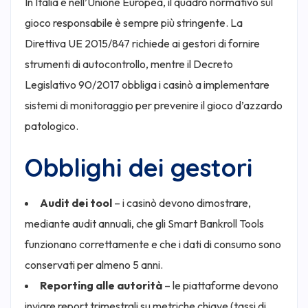
In Italia e nell’Unione Europea, il quadro normativo sul
gioco responsabile è sempre più stringente. La
Direttiva UE 2015/847 richiede ai gestori di fornire
strumenti di autocontrollo, mentre il Decreto
Legislativo 90/2017 obbliga i casinò a implementare
sistemi di monitoraggio per prevenire il gioco d’azzardo
patologico.
Obblighi dei gestori
Audit dei tool
– i casinò devono dimostrare,
mediante audit annuali, che gli Smart Bankroll Tools
funzionano correttamente e che i dati di consumo sono
conservati per almeno 5 anni.
Reporting alle autorità
– le piattaforme devono
inviare report trimestrali su metriche chiave (tassi di