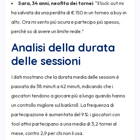
Sara, 34 anni, neofita dei tornei
: “Il lock‑out mi
ha salvata da una perdita di € 150 in un torneo a buy‑in
alto. Ora mi sento più sicura e partecipo più spesso,
perché so di avere un limite reale.”
Analisi della durata
delle sessioni
I dati mostrano che la durata media delle sessioni è
passata da 38 minuti a 42 minuti, indicando che i
giocatori tendono a giocare più a lungo quando hanno
un controllo migliore sul bankroll. La frequenza di
partecipazione è aumentata del 9 %: i giocatori con
tool attivi partecipano a una media di 3,2 tornei al
mese, contro 2,9 per chi non li usa.