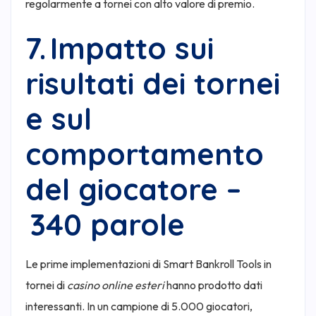
regolarmente a tornei con alto valore di premio.
7. Impatto sui
risultati dei tornei
e sul
comportamento
del giocatore –
340 parole
Le prime implementazioni di Smart Bankroll Tools in
tornei di
casino online esteri
hanno prodotto dati
interessanti. In un campione di 5.000 giocatori,