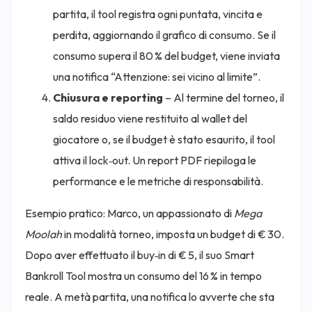
partita, il tool registra ogni puntata, vincita e
perdita, aggiornando il grafico di consumo. Se il
consumo supera il 80 % del budget, viene inviata
una notifica “Attenzione: sei vicino al limite”.
Chiusura e reporting
– Al termine del torneo, il
saldo residuo viene restituito al wallet del
giocatore o, se il budget è stato esaurito, il tool
attiva il lock‑out. Un report PDF riepiloga le
performance e le metriche di responsabilità.
Esempio pratico: Marco, un appassionato di
Mega
Moolah
in modalità torneo, imposta un budget di € 30.
Dopo aver effettuato il buy‑in di € 5, il suo Smart
Bankroll Tool mostra un consumo del 16 % in tempo
reale. A metà partita, una notifica lo avverte che sta