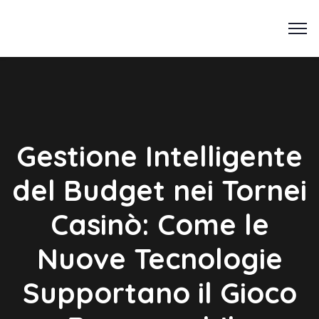
Gestione Intelligente
del Budget nei Tornei
Casinò: Come le
Nuove Tecnologie
Supportano il Gioco