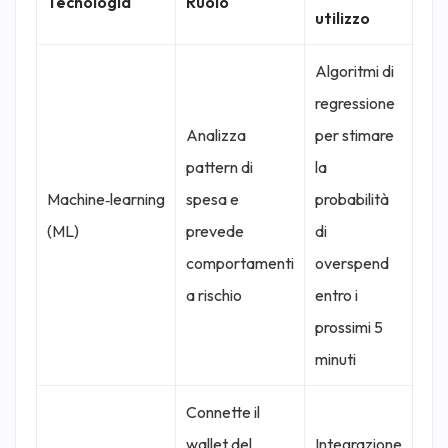
Tecnologia
Ruolo
utilizzo
Algoritmi di
regressione
Analizza
per stimare
pattern di
la
Machine‑learning
spesa e
probabilità
(ML)
prevede
di
comportamenti
overspend
a rischio
entro i
prossimi 5
minuti
Connette il
wallet del
Integrazione