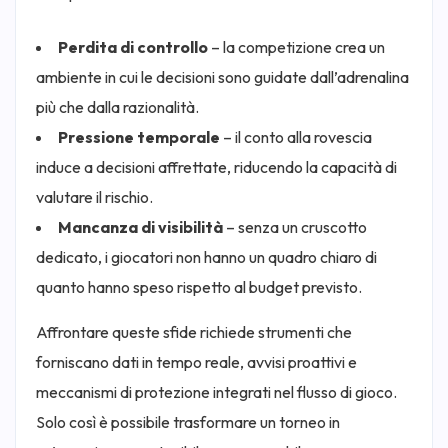
Perdita di controllo
– la competizione crea un
ambiente in cui le decisioni sono guidate dall’adrenalina
più che dalla razionalità.
Pressione temporale
– il conto alla rovescia
induce a decisioni affrettate, riducendo la capacità di
valutare il rischio.
Mancanza di visibilità
– senza un cruscotto
dedicato, i giocatori non hanno un quadro chiaro di
quanto hanno speso rispetto al budget previsto.
Affrontare queste sfide richiede strumenti che
forniscano dati in tempo reale, avvisi proattivi e
meccanismi di protezione integrati nel flusso di gioco.
Solo così è possibile trasformare un torneo in