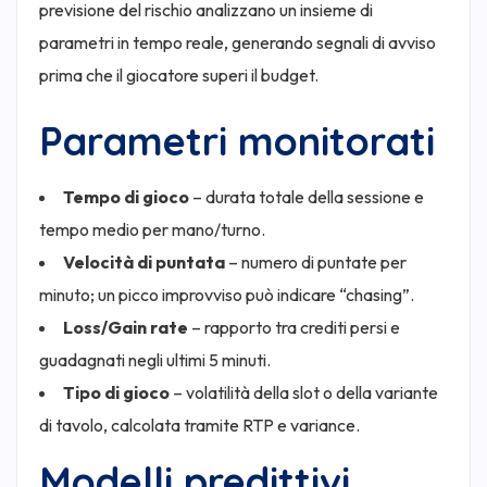
previsione del rischio analizzano un insieme di
parametri in tempo reale, generando segnali di avviso
prima che il giocatore superi il budget.
Parametri monitorati
Tempo di gioco
– durata totale della sessione e
tempo medio per mano/turno.
Velocità di puntata
– numero di puntate per
minuto; un picco improvviso può indicare “chasing”.
Loss/Gain rate
– rapporto tra crediti persi e
guadagnati negli ultimi 5 minuti.
Tipo di gioco
– volatilità della slot o della variante
di tavolo, calcolata tramite RTP e variance.
Modelli predittivi