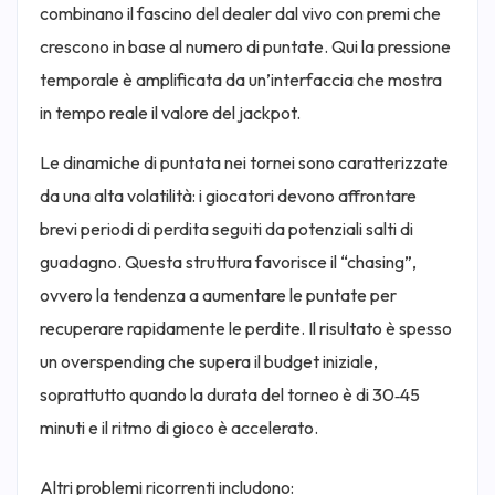
combinano il fascino del dealer dal vivo con premi che
crescono in base al numero di puntate. Qui la pressione
temporale è amplificata da un’interfaccia che mostra
in tempo reale il valore del jackpot.
Le dinamiche di puntata nei tornei sono caratterizzate
da una alta volatilità: i giocatori devono affrontare
brevi periodi di perdita seguiti da potenziali salti di
guadagno. Questa struttura favorisce il “chasing”,
ovvero la tendenza a aumentare le puntate per
recuperare rapidamente le perdite. Il risultato è spesso
un overspending che supera il budget iniziale,
soprattutto quando la durata del torneo è di 30‑45
minuti e il ritmo di gioco è accelerato.
Altri problemi ricorrenti includono: