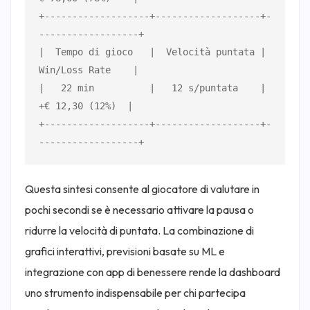
+-------------------+-------------------+-
------------------+

|  Tempo di gioco   |  Velocità puntata |  
Win/Loss Rate    |

|   22 min          |   12 s/puntata    |   
+€ 12,30 (12%)  |

+-------------------+-------------------+-
Questa sintesi consente al giocatore di valutare in
pochi secondi se è necessario attivare la pausa o
ridurre la velocità di puntata. La combinazione di
grafici interattivi, previsioni basate su ML e
integrazione con app di benessere rende la dashboard
uno strumento indispensabile per chi partecipa