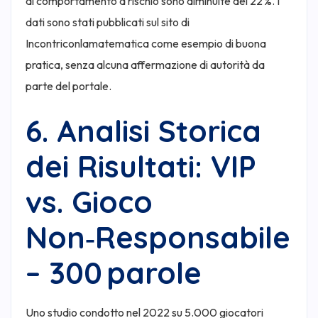
di comportamento a rischio sono diminuite del 22 %. I
dati sono stati pubblicati sul sito di
Incontriconlamatematica come esempio di buona
pratica, senza alcuna affermazione di autorità da
parte del portale.
6. Analisi Storica
dei Risultati: VIP
vs. Gioco
Non‑Responsabile
– 300 parole
Uno studio condotto nel 2022 su 5.000 giocatori