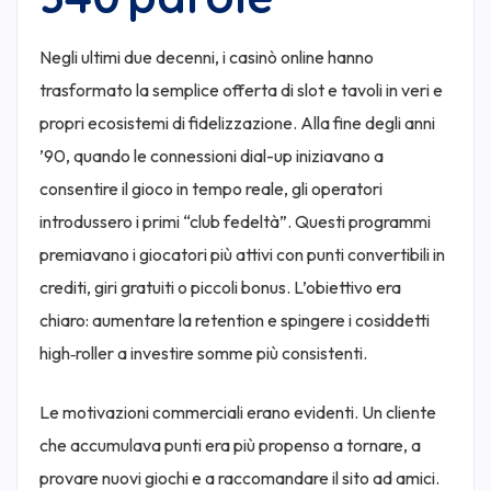
Negli ultimi due decenni, i casinò online hanno
trasformato la semplice offerta di slot e tavoli in veri e
propri ecosistemi di fidelizzazione. Alla fine degli anni
’90, quando le connessioni dial-up iniziavano a
consentire il gioco in tempo reale, gli operatori
introdussero i primi “club fedeltà”. Questi programmi
premiavano i giocatori più attivi con punti convertibili in
crediti, giri gratuiti o piccoli bonus. L’obiettivo era
chiaro: aumentare la retention e spingere i cosiddetti
high‑roller a investire somme più consistenti.
Le motivazioni commerciali erano evidenti. Un cliente
che accumulava punti era più propenso a tornare, a
provare nuovi giochi e a raccomandare il sito ad amici.