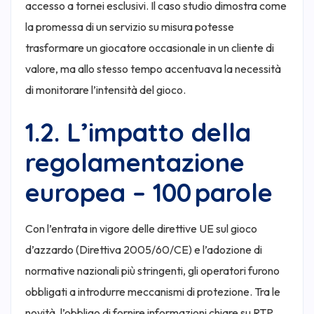
accesso a tornei esclusivi. Il caso studio dimostra come
la promessa di un servizio su misura potesse
trasformare un giocatore occasionale in un cliente di
valore, ma allo stesso tempo accentuava la necessità
di monitorare l’intensità del gioco.
1.2. L’impatto della
regolamentazione
europea – 100 parole
Con l’entrata in vigore delle direttive UE sul gioco
d’azzardo (Direttiva 2005/60/CE) e l’adozione di
normative nazionali più stringenti, gli operatori furono
obbligati a introdurre meccanismi di protezione. Tra le
novità, l’obbligo di fornire informazioni chiare su RTP,