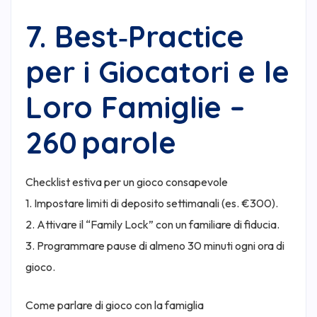
7. Best‑Practice
per i Giocatori e le
Loro Famiglie –
260 parole
Checklist estiva per un gioco consapevole
1. Impostare limiti di deposito settimanali (es. €300).
2. Attivare il “Family Lock” con un familiare di fiducia.
3. Programmare pause di almeno 30 minuti ogni ora di
gioco.
Come parlare di gioco con la famiglia