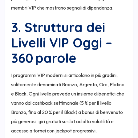
membri VIP che mostrano segnali di dipendenza.
3. Struttura dei
Livelli VIP Oggi –
360 parole
I programmi VIP moderni si articolano in più gradini,
solitamente denominati Bronzo, Argento, Oro, Platino
e Black. Ogni livello prevede un insieme di benefici che
vanno dal cashback settimanale (5 % per il livello
Bronzo, fino al 20 % per il Black) a bonus di benvenuto
più generosi, giri gratuiti su slot ad alta volatilità e
accesso a tornei con jackpot progressivi.