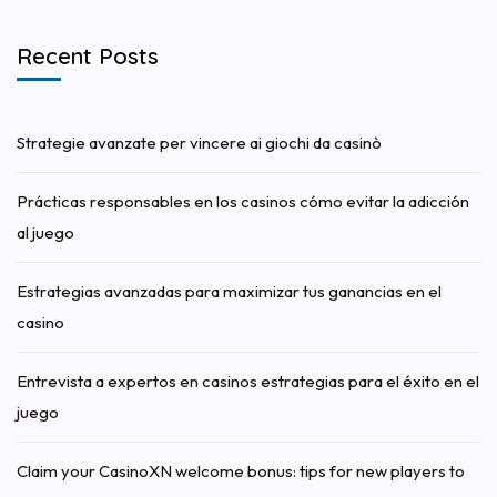
Recent Posts
Strategie avanzate per vincere ai giochi da casinò
Prácticas responsables en los casinos cómo evitar la adicción
al juego
Estrategias avanzadas para maximizar tus ganancias en el
casino
Entrevista a expertos en casinos estrategias para el éxito en el
juego
Claim your CasinoXN welcome bonus: tips for new players to