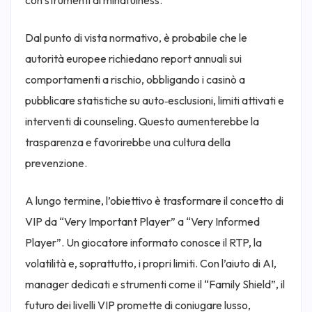
con strumenti di mindfulness.
Dal punto di vista normativo, è probabile che le
autorità europee richiedano report annuali sui
comportamenti a rischio, obbligando i casinò a
pubblicare statistiche su auto‑esclusioni, limiti attivati e
interventi di counseling. Questo aumenterebbe la
trasparenza e favorirebbe una cultura della
prevenzione.
A lungo termine, l’obiettivo è trasformare il concetto di
VIP da “Very Important Player” a “Very Informed
Player”. Un giocatore informato conosce il RTP, la
volatilità e, soprattutto, i propri limiti. Con l’aiuto di AI,
manager dedicati e strumenti come il “Family Shield”, il
futuro dei livelli VIP promette di coniugare lusso,