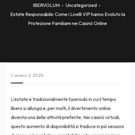
IBERVOLUM
Uncategorized
Estate Responsabile: Come i Livelli VIP hanno Evoluto la
Protezione Familiare nei Casinò Online
enero 2, 2026
L’estate è tradizionalmente il periodo in cui il tempo
libero si allunga e, per molti, il divertimento online
diventa una delle attività preferite. Nei casinò virtuali,
questo aumento di disponibilità si traduce in più sessioni