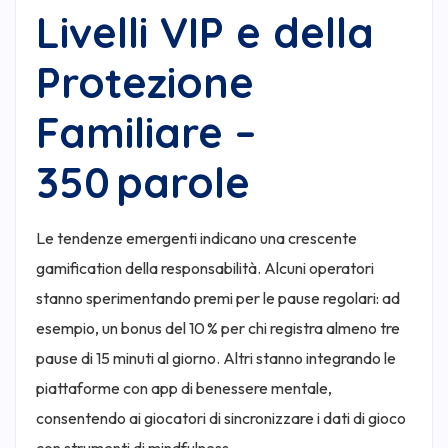
Livelli VIP e della
Protezione
Familiare –
350 parole
Le tendenze emergenti indicano una crescente
gamification della responsabilità. Alcuni operatori
stanno sperimentando premi per le pause regolari: ad
esempio, un bonus del 10 % per chi registra almeno tre
pause di 15 minuti al giorno. Altri stanno integrando le
piattaforme con app di benessere mentale,
consentendo ai giocatori di sincronizzare i dati di gioco