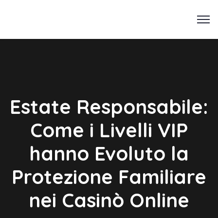
Estate Responsabile:
Come i Livelli VIP
hanno Evoluto la
Protezione Familiare
nei Casinò Online