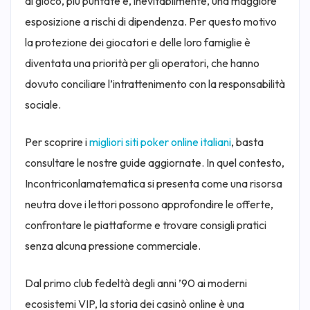
di gioco, più puntate e, inevitabilmente, una maggiore
esposizione a rischi di dipendenza. Per questo motivo
la protezione dei giocatori e delle loro famiglie è
diventata una priorità per gli operatori, che hanno
dovuto conciliare l’intrattenimento con la responsabilità
sociale.
Per scoprire i
migliori siti poker online italiani
, basta
consultare le nostre guide aggiornate. In quel contesto,
Incontriconlamatematica si presenta come una risorsa
neutra dove i lettori possono approfondire le offerte,
confrontare le piattaforme e trovare consigli pratici
senza alcuna pressione commerciale.
Dal primo club fedeltà degli anni ’90 ai moderni
ecosistemi VIP, la storia dei casinò online è una