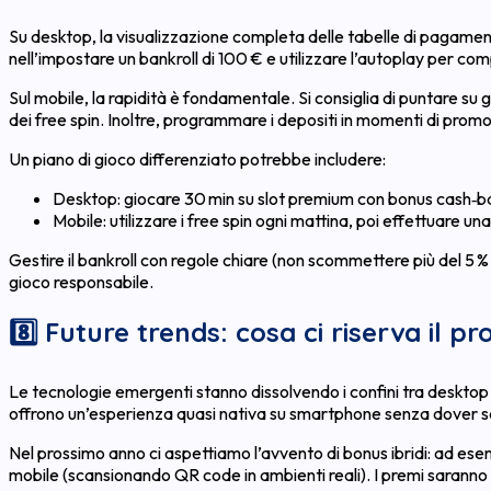
Su desktop, la visualizzazione completa delle tabelle di pagamen
nell’impostare un bankroll di 100 € e utilizzare l’autoplay per compl
Sul mobile, la rapidità è fondamentale. Si consiglia di puntare su g
dei free spin. Inoltre, programmare i depositi in momenti di promoz
Un piano di gioco differenziato potrebbe includere:
Desktop: giocare 30 min su slot premium con bonus cash‑bac
Mobile: utilizzare i free spin ogni mattina, poi effettuare 
Gestire il bankroll con regole chiare (non scommettere più del 5 
gioco responsabile.
8️⃣ Future trends: cosa ci riserva il
Le tecnologie emergenti stanno dissolvendo i confini tra deskt
offrono un’esperienza quasi nativa su smartphone senza dover s
Nel prossimo anno ci aspettiamo l’avvento di bonus ibridi: ad ese
mobile (scansionando QR code in ambienti reali). I premi saranno dist