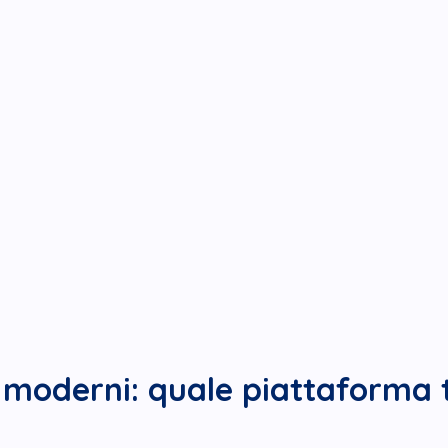
 moderni: quale piattaforma t