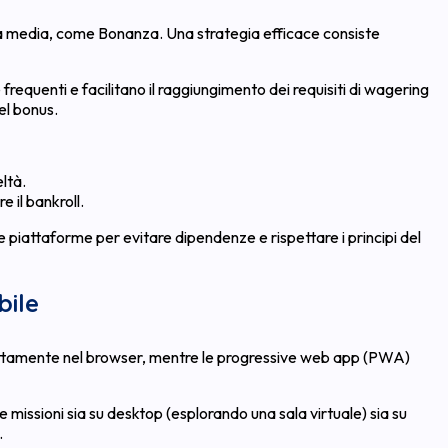
ità media, come Bonanza. Una strategia efficace consiste
 frequenti e facilitano il raggiungimento dei requisiti di wagering
el bonus.
ltà.
 il bankroll.
e piattaforme per evitare dipendenze e rispettare i principi del
bile
rettamente nel browser, mentre le progressive web app (PWA)
missioni sia su desktop (esplorando una sala virtuale) sia su
.