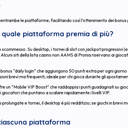
.
entrambe le piattaforme, facilitando così l’ottenimento dei bonus
: quale piattaforma premia di più?
ro scommesso. Su desktop, i tornei di slot con jackpot progressivi 
uni siti della lista casino non AAMS di Pronia riservano ai giocatori 
o bonus “daily login” che aggiungono 50 punti extra per ogni giorno 
sioni brevi ma frequenti, ideale per chi gioca durante gli spostamen
e un “Mobile VIP Boost” che raddoppia i punti guadagnati su giochi
i giocatori che puntano a scalare rapidamente i livelli VIP.
i prolungate e tornei, il desktop è più redditizio; se giochi in brevi 
r ciascuna piattaforma