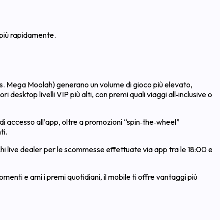
 più rapidamente.
(es. Mega Moolah) generano un volume di gioco più elevato,
desktop livelli VIP più alti, con premi quali viaggi all‑inclusive o
di accesso all’app, oltre a promozioni “spin‑the‑wheel”
ti.
 live dealer per le scommesse effettuate via app tra le 18:00 e
momenti e ami i premi quotidiani, il mobile ti offre vantaggi più