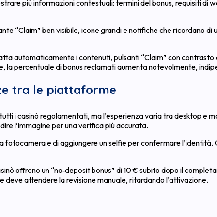
rare più informazioni contestuali: termini del bonus, requisiti di wa
e “Claim” ben visibile, icone grandi e notifiche che ricordano di utili
datta automaticamente i contenuti, pulsanti “Claim” con contrasto 
ate, la percentuale di bonus reclamati aumenta notevolmente, ind
nze tra le piattaforme
i i casinò regolamentati, ma l’esperienza varia tra desktop e mobi
ndire l’immagine per una verifica più accurata.
a fotocamera e di aggiungere un selfie per confermare l’identità. Q
casinò offrono un “no‑deposit bonus” di 10 € subito dopo il completa
e deve attendere la revisione manuale, ritardando l’attivazione.