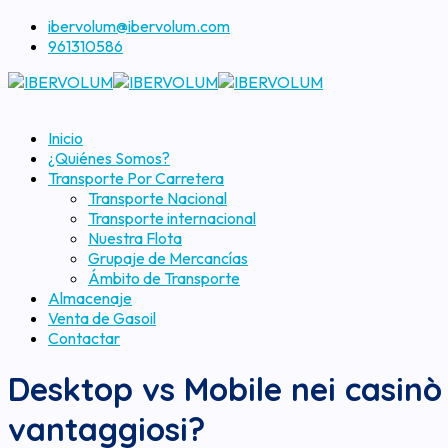
ibervolum@ibervolum.com
961310586
Inicio
¿Quiénes Somos?
Transporte Por Carretera
Transporte Nacional
Transporte internacional
Nuestra Flota
Grupaje de Mercancías
Ámbito de Transporte
Almacenaje
Venta de Gasoil
Contactar
Desktop vs Mobile nei casinò
vantaggiosi?