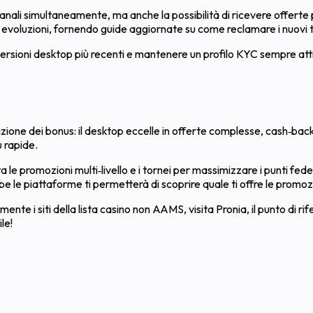
anali simultaneamente, ma anche la possibilità di ricevere offerte più
voluzioni, fornendo guide aggiornate su come reclamare i nuovi ti
 versioni desktop più recenti e mantenere un profilo KYC sempre at
uizione dei bonus: il desktop eccelle in offerte complesse, cash‑bac
ù rapide.
ta le promozioni multi‑livello e i tornei per massimizzare i punti fed
be le piattaforme ti permetterà di scoprire quale ti offre le promozio
amente i siti della lista casino non AAMS, visita Pronia, il punto di r
le!