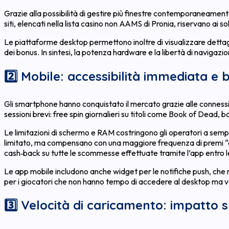
Grazie alla possibilità di gestire più finestre contemporaneament
siti, elencati nella lista casino non AAMS di Pronia, riservano ai so
Le piattaforme desktop permettono inoltre di visualizzare dettagli 
dei bonus. In sintesi, la potenza hardware e la libertà di navigazi
2️⃣ Mobile: accessibilità immediata e
Gli smartphone hanno conquistato il mercato grazie alle conness
sessioni brevi: free spin giornalieri su titoli come Book of Dead, 
Le limitazioni di schermo e RAM costringono gli operatori a semp
limitato, ma compensano con una maggiore frequenza di premi “dail
cash‑back su tutte le scommesse effettuate tramite l’app entro 
Le app mobile includono anche widget per le notifiche push, che
per i giocatori che non hanno tempo di accedere al desktop ma v
3️⃣ Velocità di caricamento: impatto s