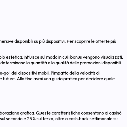
ive disponibili su più dispositivi. Per scoprire le offerte più
 estetica: influisce sul modo in cui i bonus vengono visualizzati,
determinano la quantità e la qualità delle promozioni disponibili.
o” dei dispositivi mobili, l’impatto della velocità di
e future. Alla fine avrai una guida pratica per decidere quale
laborazione grafica. Queste caratteristiche consentono ai casinò
 sul secondo e 25 % sul terzo, oltre a cash‑back settimanale su