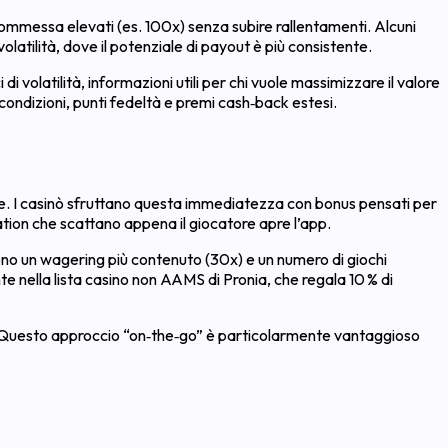
commessa elevati (es. 100x) senza subire rallentamenti. Alcuni
volatilità, dove il potenziale di payout è più consistente.
 volatilità, informazioni utili per chi vuole massimizzare il valore
 condizioni, punti fedeltà e premi cash‑back estesi.
e. I casinò sfruttano questa immediatezza con bonus pensati per
ication che scattano appena il giocatore apre l’app.
ono un wagering più contenuto (30x) e un numero di giochi
e nella lista casino non AAMS di Pronia, che regala 10 % di
a. Questo approccio “on‑the‑go” è particolarmente vantaggioso