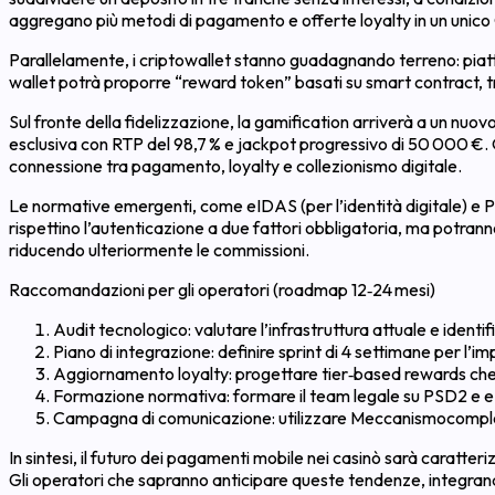
aggregano più metodi di pagamento e offerte loyalty in un unico 
Parallelamente, i criptowallet stanno guadagnando terreno: pi
wallet potrà proporre “reward token” basati su smart contract, tr
Sul fronte della fidelizzazione, la gamification arriverà a un nuo
esclusiva con RTP del 98,7 % e jackpot progressivo di 50 000 €. 
connessione tra pagamento, loyalty e collezionismo digitale.
Le normative emergenti, come eIDAS (per l’identità digitale) e 
rispettino l’autenticazione a due fattori obbligatoria, ma potran
riducendo ulteriormente le commissioni.
Raccomandazioni per gli operatori (roadmap 12‑24 mesi)
Audit tecnologico: valutare l’infrastruttura attuale e ident
Piano di integrazione: definire sprint di 4 settimane per l’
Aggiornamento loyalty: progettare tier‑based rewards che 
Formazione normativa: formare il team legale su PSD2 e eID
Campagna di comunicazione: utilizzare Meccanismocomplesso 
In sintesi, il futuro dei pagamenti mobile nei casinò sarà caratte
Gli operatori che sapranno anticipare queste tendenze, integran