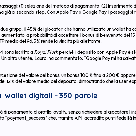
 passaggi: (1) selezione del metodo di pagamento, (2) inserimento 
na già al secondo step. Con Apple Pay o Google Pay, i passaggi si r
gruppi: il 45 % dei giocatori che hanno utilizzato un wallet ha com
ha aumentato la probabilità di accettare il bonus di benvenuto del 15
 medio del 96,5 % rende la vincita più allettante.
i sono iscritto a
Royal Flush
perché il deposito con Apple Pay è st
 Un altro utente, Laura, ha commentato: “Google Pay mi ha salvato
percezione del valore del bonus: un bonus 100 % fino a 200 € appar
del 12 % del valore medio del deposito, dimostrando che la user e
 wallet digitali – 350 parole
tà di pagamento al profilo loyalty, senza richiedere al giocatore l
nto “payment_success” che, tramite API, accredita punti fedeltà i