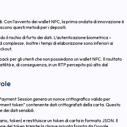
rodi. Con l’avvento dei wallet NFC, la prima ondata di innovazione è
iscono questi metodi per i depositi.
o il rischio di furto dei dati. L’autenticazione biometrica –
 complesse. Inoltre i tempi di elaborazione sono inferiori ai
eckout.
ack per gli utenti che non possiedono un wallet NFC. Il risultato
tilità e, di conseguenza, in un RTP percepito più alto dal
role
a Payment Session genera un nonce crittografico valido per
payment token” contenente dati crittografati della carta. Questo
ei dati sensibili.
io, token) e restituisce un token di carta in formato JSON. Il
ne del token tramite la chiave privata fornita da Google.