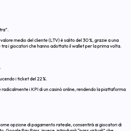
tra”.
 valore medio del cliente (LTV) è salito del 30 %, grazie a una
tra i giocatori che hanno adottato il wallet per la prima volta.
.
ucendo i ticket del 22 %.
 radicalmente i KPI di un casinò online, rendendo la piattaforma
 come opzione di pagamento rateale, consentirà ai giocatori di
ito. Google Pay Pass, invece, introdurrà “pass virtuali” che