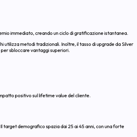
emio immediato, creando un ciclo di gratificazione istantanea.
tilizza metodi tradizionali. Inoltre, il tasso di upgrade da Silver
iù per sbloccare vantaggi superiori.
patto positivo sul lifetime value del cliente.
. Il target demografico spazia dai 25 ai 45 anni, con una forte