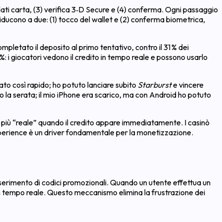
dati carta, (3) verifica 3‑D Secure e (4) conferma. Ogni passaggio
iducono a due: (1) tocco del wallet e (2) conferma biometrica,
pletato il deposito al primo tentativo, contro il 31 % dei
 %: i giocatori vedono il credito in tempo reale e possono usarlo
ato così rapido; ho potuto lanciare subito
Starburst
e vincere
 la serata; il mio iPhone era scarico, ma con Android ho potuto
e più “reale” quando il credito appare immediatamente. I casinò
xperience è un driver fondamentale per la monetizzazione.
’inserimento di codici promozionali. Quando un utente effettua un
n tempo reale. Questo meccanismo elimina la frustrazione dei