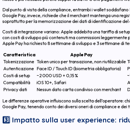
Dal punto di vista della compliance, entrambi i wallet soddisfano 
Google Pay, invece, richiede che il merchant mantenga una regis
soprattutto per la memorizzazione dei dati di identificazione del 
Costi di integrazione variano: Apple addebita una tariffa di set
con costi di sviluppo più contenuti ma commissioni leggermente pi
Apple Pay ha richiesto 8 settimane di sviluppo e 3 settimane di te
Caratteristica
Apple Pay
Tokenizzazione
Token unico per transazione, non riutilizzabile
T
Autenticazione
Face ID / Touch ID (biometria obbligatoria)
P
Costi di setup
~2 000 USD + 0,15 %
~
Compatibilità
iOS 10+, Safari
A
Privacy dati
Nessun dato carta condiviso con merchant
D
Le differenze operative influiscono sulla scelta dell’operatore: 
Google Pay, tenendo conto dei diversi oneri di compliance e dei
3️⃣ Impatto sulla user experience: ri