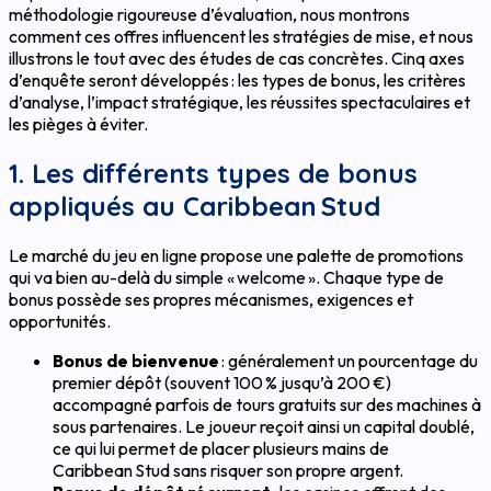
méthodologie rigoureuse d’évaluation, nous montrons
comment ces offres influencent les stratégies de mise, et nous
illustrons le tout avec des études de cas concrètes. Cinq axes
d’enquête seront développés : les types de bonus, les critères
d’analyse, l’impact stratégique, les réussites spectaculaires et
les pièges à éviter.
1. Les différents types de bonus
appliqués au Caribbean Stud
Le marché du jeu en ligne propose une palette de promotions
qui va bien au-delà du simple « welcome ». Chaque type de
bonus possède ses propres mécanismes, exigences et
opportunités.
Bonus de bienvenue
: généralement un pourcentage du
premier dépôt (souvent 100 % jusqu’à 200 €)
accompagné parfois de tours gratuits sur des machines à
sous partenaires. Le joueur reçoit ainsi un capital doublé,
ce qui lui permet de placer plusieurs mains de
Caribbean Stud sans risquer son propre argent.