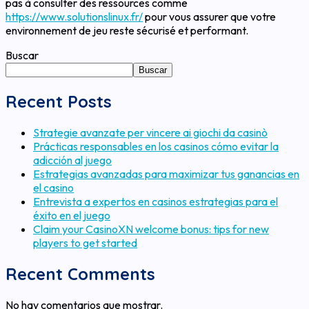
pas à consulter des ressources comme
https://www.solutionslinux.fr/
pour vous assurer que votre
environnement de jeu reste sécurisé et performant.
Buscar
Buscar
Recent Posts
Strategie avanzate per vincere ai giochi da casinò
Prácticas responsables en los casinos cómo evitar la
adicción al juego
Estrategias avanzadas para maximizar tus ganancias en
el casino
Entrevista a expertos en casinos estrategias para el
éxito en el juego
Claim your CasinoXN welcome bonus: tips for new
players to get started
Recent Comments
No hay comentarios que mostrar.