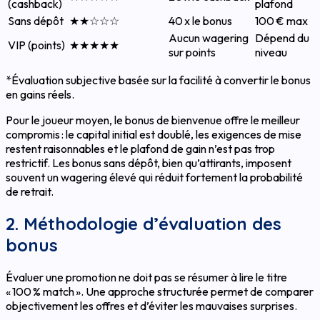
(cashback)
plafond
Sans dépôt
★★☆☆☆
40 x le bonus
100 € max
Aucun wagering
Dépend du
VIP (points)
★★★★★
sur points
niveau
*Évaluation subjective basée sur la facilité à convertir le bonus
en gains réels.
Pour le joueur moyen, le bonus de bienvenue offre le meilleur
compromis : le capital initial est doublé, les exigences de mise
restent raisonnables et le plafond de gain n’est pas trop
restrictif. Les bonus sans dépôt, bien qu’attirants, imposent
souvent un wagering élevé qui réduit fortement la probabilité
de retrait.
2. Méthodologie d’évaluation des
bonus
Évaluer une promotion ne doit pas se résumer à lire le titre
« 100 % match ». Une approche structurée permet de comparer
objectivement les offres et d’éviter les mauvaises surprises.