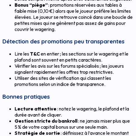
Bonus “piège”
: promotions réservées aux tables à
faible mise (0,10 €) alors que le joueur préfère les limites
élevées. Le joueur se retrouve coincé dans une boucle de
petites mises qui ne génèrent pas assez de gains pour
couvrir le wagering.
Détection des promotions peu transparentes
Lire les
T&C
en entier ; les sections sur le wagering et le
plafond sont souvent en petits caractères.
Vérifier les avis sur les forums spécialisés ; les joueurs
signalent rapidement les offres trop restrictives.
Utiliser des sites de vérification qui classent les
promotions selon un indice de transparence.
Bonnes pratiques
Lecture attentive
: notez le wagering, le plafond et la
durée avant de cliquer.
Gestion stricte du bankroll
: ne jamais miser plus que
5 % de votre capital bonus sur une seule main.
Stratégie de sortie
: définissez à l’avance le montant