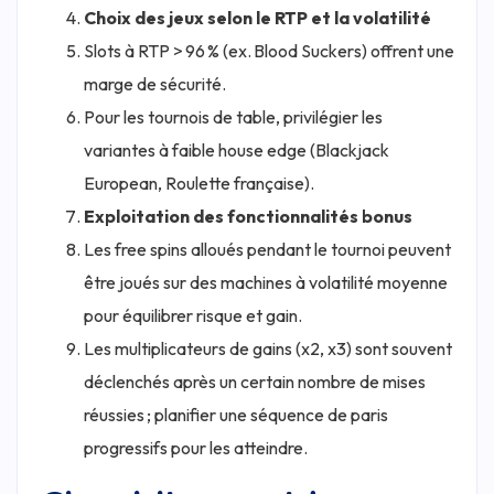
Choix des jeux selon le RTP et la volatilité
Slots à RTP > 96 % (ex. Blood Suckers) offrent une
marge de sécurité.
Pour les tournois de table, privilégier les
variantes à faible house edge (Blackjack
European, Roulette française).
Exploitation des fonctionnalités bonus
Les free spins alloués pendant le tournoi peuvent
être joués sur des machines à volatilité moyenne
pour équilibrer risque et gain.
Les multiplicateurs de gains (x2, x3) sont souvent
déclenchés après un certain nombre de mises
réussies ; planifier une séquence de paris
progressifs pour les atteindre.