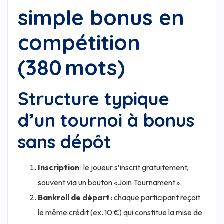
simple bonus en
compétition
(380 mots)
Structure typique
d’un tournoi à bonus
sans dépôt
Inscription
: le joueur s’inscrit gratuitement,
souvent via un bouton « Join Tournament ».
Bankroll de départ
: chaque participant reçoit
le même crédit (ex. 10 €) qui constitue la mise de