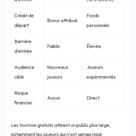
Crédit de
Fonds
Bonus attribué
départ
personnels
Barrière
Faible
Élevée
d’entrée
Audience
Nouveaux
Joueurs
cible
joueurs
expérimentés
Risque
Aucun
Direct
financier
Les tournois gratuits attirent un public plus large,
notamment les joueurs qui n’ont jamais misé