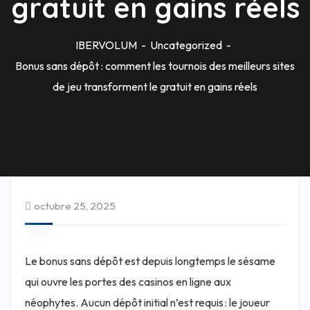
gratuit en gains réels
IBERVOLUM
Uncategorized
Bonus sans dépôt : comment les tournois des meilleurs sites
de jeu transforment le gratuit en gains réels
octubre 25, 2025
Le bonus sans dépôt est depuis longtemps le sésame
qui ouvre les portes des casinos en ligne aux
néophytes. Aucun dépôt initial n’est requis : le joueur