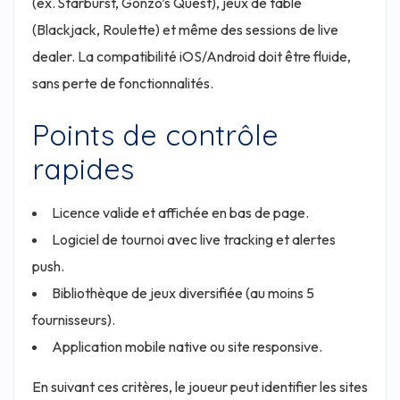
(ex. Starburst, Gonzo’s Quest), jeux de table
(Blackjack, Roulette) et même des sessions de live
dealer. La compatibilité iOS/Android doit être fluide,
sans perte de fonctionnalités.
Points de contrôle
rapides
Licence valide et affichée en bas de page.
Logiciel de tournoi avec live tracking et alertes
push.
Bibliothèque de jeux diversifiée (au moins 5
fournisseurs).
Application mobile native ou site responsive.
En suivant ces critères, le joueur peut identifier les sites