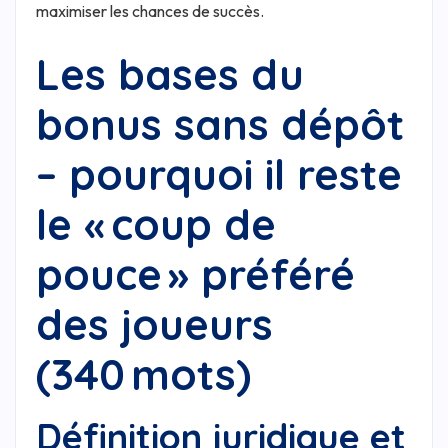
maximiser les chances de succès.
Les bases du
bonus sans dépôt
– pourquoi il reste
le « coup de
pouce » préféré
des joueurs
(340 mots)
Définition juridique et