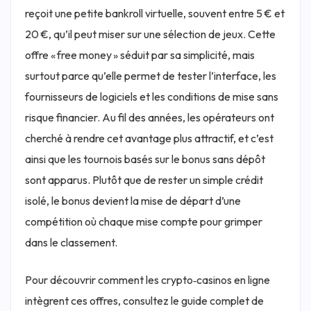
reçoit une petite bankroll virtuelle, souvent entre 5 € et
20 €, qu’il peut miser sur une sélection de jeux. Cette
offre « free money » séduit par sa simplicité, mais
surtout parce qu’elle permet de tester l’interface, les
fournisseurs de logiciels et les conditions de mise sans
risque financier. Au fil des années, les opérateurs ont
cherché à rendre cet avantage plus attractif, et c’est
ainsi que les tournois basés sur le bonus sans dépôt
sont apparus. Plutôt que de rester un simple crédit
isolé, le bonus devient la mise de départ d’une
compétition où chaque mise compte pour grimper
dans le classement.
Pour découvrir comment les crypto‑casinos en ligne
intègrent ces offres, consultez le guide complet de