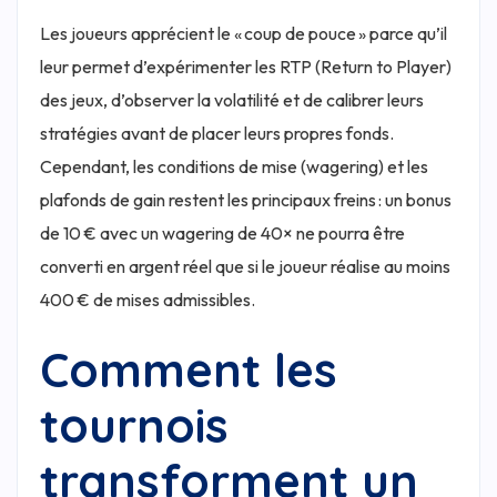
Les joueurs apprécient le « coup de pouce » parce qu’il
leur permet d’expérimenter les RTP (Return to Player)
des jeux, d’observer la volatilité et de calibrer leurs
stratégies avant de placer leurs propres fonds.
Cependant, les conditions de mise (wagering) et les
plafonds de gain restent les principaux freins : un bonus
de 10 € avec un wagering de 40× ne pourra être
converti en argent réel que si le joueur réalise au moins
400 € de mises admissibles.
Comment les
tournois
transforment un