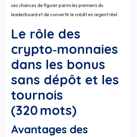
ses chances de figurer parmi les premiers du
leaderboard et de convertir le crédit en argent réel.
Le rôle des
crypto‑monnaies
dans les bonus
sans dépôt et les
tournois
(320 mots)
Avantages des