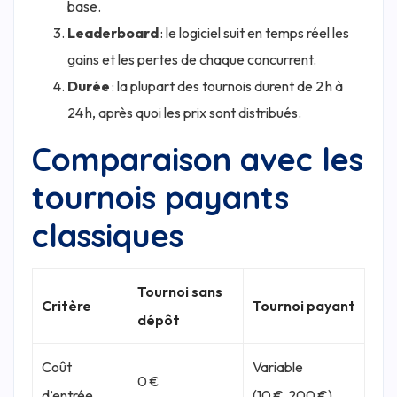
base.
Leaderboard
: le logiciel suit en temps réel les
gains et les pertes de chaque concurrent.
Durée
: la plupart des tournois durent de 2 h à
24 h, après quoi les prix sont distribués.
Comparaison avec les
tournois payants
classiques
Tournoi sans
Critère
Tournoi payant
dépôt
Coût
Variable
0 €
d’entrée
(10 €‑200 €)