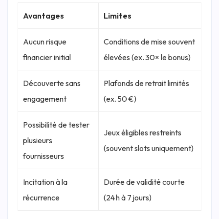
Avantages
Limites
Aucun risque
Conditions de mise souvent
financier initial
élevées (ex. 30× le bonus)
Découverte sans
Plafonds de retrait limités
engagement
(ex. 50 €)
Possibilité de tester
Jeux éligibles restreints
plusieurs
(souvent slots uniquement)
fournisseurs
Incitation à la
Durée de validité courte
récurrence
(24 h à 7 jours)