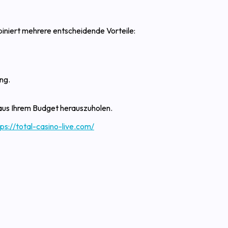
biniert mehrere entscheidende Vorteile:
ng.
e aus Ihrem Budget herauszuholen.
tps://total-casino-live.com/