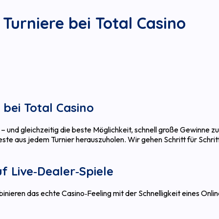
 Turniere bei Total Casino
 bei Total Casino
 – und gleichzeitig die beste Möglichkeit, schnell große Gewinne zu
 Beste aus jedem Turnier herauszuholen. Wir gehen Schritt für Schri
uf Live‑Dealer‑Spiele
inieren das echte Casino‑Feeling mit der Schnelligkeit eines Onli