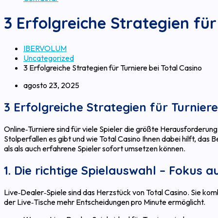
3 Erfolgreiche Strategien für
IBERVOLUM
Uncategorized
3 Erfolgreiche Strategien für Turniere bei Total Casino
agosto 23, 2025
3 Erfolgreiche Strategien für Turniere
Online‑Turniere sind für viele Spieler die größte Herausforderung
Stolperfallen es gibt und wie Total Casino Ihnen dabei hilft, das
als als auch erfahrene Spieler sofort umsetzen können.
1. Die richtige Spielauswahl – Fokus a
Live‑Dealer‑Spiele sind das Herzstück von Total Casino. Sie komb
der Live‑Tische mehr Entscheidungen pro Minute ermöglicht.