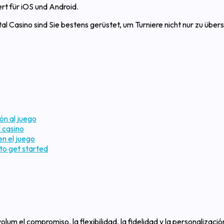
ert für iOS und Android.
l Casino sind Sie bestens gerüstet, um Turniere nicht nur zu übers
ón al juego
 casino
en el juego
to get started
lum el compromiso, la flexibilidad, la fidelidad y la personalizaci