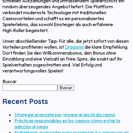
schnellen Auszahlungen und umfassendem Spielerschutz ein
rundum überzeugendes Angebot liefert. Die Plattform
verbindet modernste Technologie mit traditionellen
Casinovorteilen und schafft so ein personalisiertes
Spielerlebnis, das sowohl Einsteiger als auch erfahrene
High‑Roller begeistert.
Unser abschließender Tipp: Für alle, die jetzt sofort von diesen
Vorteilen profitieren wollen, ist
Dragonia
die klare Empfehlung.
Dort finden Sie den Willkommensbonus, den Bonus ohne
Einzahlung und eine Vielzahl an Free‑Spins, die exakt auf Ihr
Spielverhalten zugeschnitten sind. Viel Erfolg und
verantwortungsvolles Spielen!
Buscar
Buscar
Recent Posts
Strategie avanzate per vincere ai giochi da casinò
Prácticas responsables en los casinos cómo evitar la
adicción al juego
Estrategias avanzadas para maximizar tus ganancias en