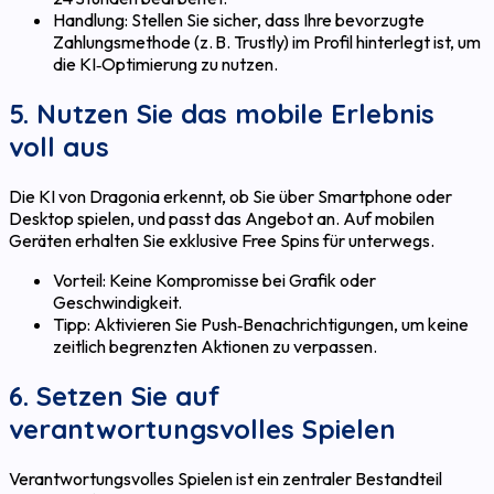
Handlung: Stellen Sie sicher, dass Ihre bevorzugte
Zahlungsmethode (z. B. Trustly) im Profil hinterlegt ist, um
die KI‑Optimierung zu nutzen.
5. Nutzen Sie das mobile Erlebnis
voll aus
Die KI von Dragonia erkennt, ob Sie über Smartphone oder
Desktop spielen, und passt das Angebot an. Auf mobilen
Geräten erhalten Sie exklusive Free Spins für unterwegs.
Vorteil: Keine Kompromisse bei Grafik oder
Geschwindigkeit.
Tipp: Aktivieren Sie Push‑Benachrichtigungen, um keine
zeitlich begrenzten Aktionen zu verpassen.
6. Setzen Sie auf
verantwortungsvolles Spielen
Verantwortungsvolles Spielen ist ein zentraler Bestandteil