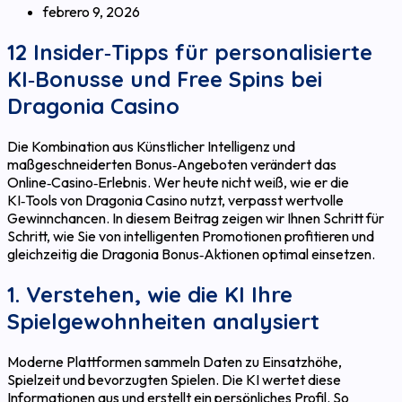
febrero 9, 2026
12 Insider‑Tipps für personalisierte
KI‑Bonusse und Free Spins bei
Dragonia Casino
Die Kombination aus Künstlicher Intelligenz und
maßgeschneiderten Bonus‑Angeboten verändert das
Online‑Casino‑Erlebnis. Wer heute nicht weiß, wie er die
KI‑Tools von Dragonia Casino nutzt, verpasst wertvolle
Gewinnchancen. In diesem Beitrag zeigen wir Ihnen Schritt für
Schritt, wie Sie von intelligenten Promotionen profitieren und
gleichzeitig die Dragonia Bonus‑Aktionen optimal einsetzen.
1. Verstehen, wie die KI Ihre
Spielgewohnheiten analysiert
Moderne Plattformen sammeln Daten zu Einsatzhöhe,
Spielzeit und bevorzugten Spielen. Die KI wertet diese
Informationen aus und erstellt ein persönliches Profil. So