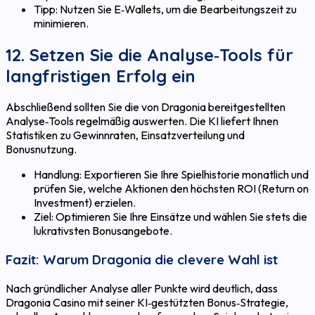
Tipp: Nutzen Sie E‑Wallets, um die Bearbeitungszeit zu
minimieren.
12. Setzen Sie die Analyse‑Tools für
langfristigen Erfolg ein
Abschließend sollten Sie die von Dragonia bereitgestellten
Analyse‑Tools regelmäßig auswerten. Die KI liefert Ihnen
Statistiken zu Gewinnraten, Einsatzverteilung und
Bonusnutzung.
Handlung: Exportieren Sie Ihre Spielhistorie monatlich und
prüfen Sie, welche Aktionen den höchsten ROI (Return on
Investment) erzielen.
Ziel: Optimieren Sie Ihre Einsätze und wählen Sie stets die
lukrativsten Bonusangebote.
Fazit: Warum Dragonia die clevere Wahl ist
Nach gründlicher Analyse aller Punkte wird deutlich, dass
Dragonia Casino mit seiner KI‑gestützten Bonus‑Strategie,