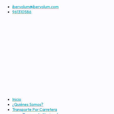
ibervolum@ibervolum.com
961310586
Inicio
¿Quiénes Somos?
Transporte Por Carretera