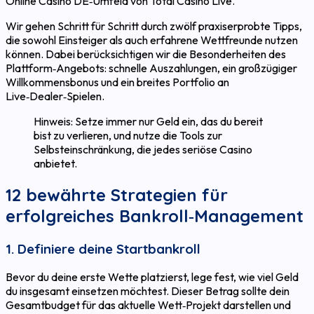
Online Casino DE‑Umfeld von Total Casino Live.
Wir gehen Schritt für Schritt durch zwölf praxiserprobte Tipps,
die sowohl Einsteiger als auch erfahrene Wettfreunde nutzen
können. Dabei berücksichtigen wir die Besonderheiten des
Plattform‑Angebots: schnelle Auszahlungen, ein großzügiger
Willkommensbonus und ein breites Portfolio an
Live‑Dealer‑Spielen.
Hinweis: Setze immer nur Geld ein, das du bereit
bist zu verlieren, und nutze die Tools zur
Selbsteinschränkung, die jedes seriöse Casino
anbietet.
12 bewährte Strategien für
erfolgreiches Bankroll‑Management
1. Definiere deine Startbankroll
Bevor du deine erste Wette platzierst, lege fest, wie viel Geld
du insgesamt einsetzen möchtest. Dieser Betrag sollte dein
Gesamtbudget für das aktuelle Wett‑Projekt darstellen und