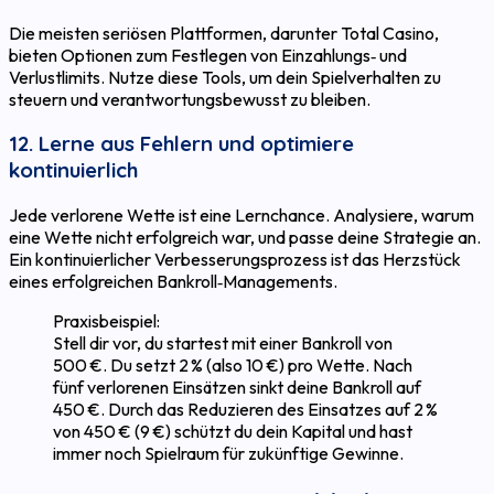
Die meisten seriösen Plattformen, darunter Total Casino,
bieten Optionen zum Festlegen von Einzahlungs‑ und
Verlustlimits. Nutze diese Tools, um dein Spielverhalten zu
steuern und verantwortungsbewusst zu bleiben.
12. Lerne aus Fehlern und optimiere
kontinuierlich
Jede verlorene Wette ist eine Lernchance. Analysiere, warum
eine Wette nicht erfolgreich war, und passe deine Strategie an.
Ein kontinuierlicher Verbesserungsprozess ist das Herzstück
eines erfolgreichen Bankroll‑Managements.
Praxisbeispiel:
Stell dir vor, du startest mit einer Bankroll von
500 €. Du setzt 2 % (also 10 €) pro Wette. Nach
fünf verlorenen Einsätzen sinkt deine Bankroll auf
450 €. Durch das Reduzieren des Einsatzes auf 2 %
von 450 € (9 €) schützt du dein Kapital und hast
immer noch Spielraum für zukünftige Gewinne.