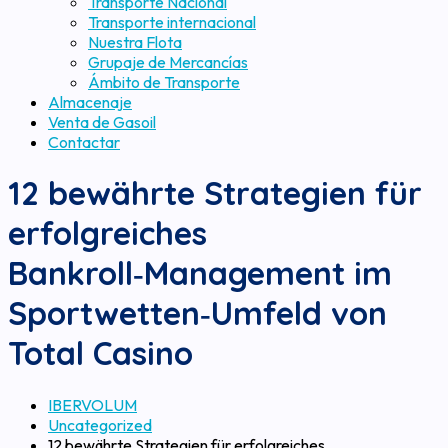
Transporte Nacional
Transporte internacional
Nuestra Flota
Grupaje de Mercancías
Ámbito de Transporte
Almacenaje
Venta de Gasoil
Contactar
12 bewährte Strategien für
erfolgreiches
Bankroll‑Management im
Sportwetten‑Umfeld von
Total Casino
IBERVOLUM
Uncategorized
12 bewährte Strategien für erfolgreiches